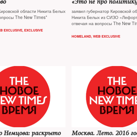
во
«Это не про политику
Кировской области Никита Белых
заявил губернатор Кировской о
вопросы The New Times*
Никита Белых из СИЗО «Лефорт
отвечая на вопросы The New Ti
он был задержан в ресторане то
B EXCLUSIVE
,
EXCLUSIVE
офисного центра Lotte Plaza на
HOMELAND
,
WEB EXCLUSIVE
Арбате сотрудниками Управлен
собственной безопасности ФСБ
о Немцова: раскрыто
Москва. Лето. 2016 го