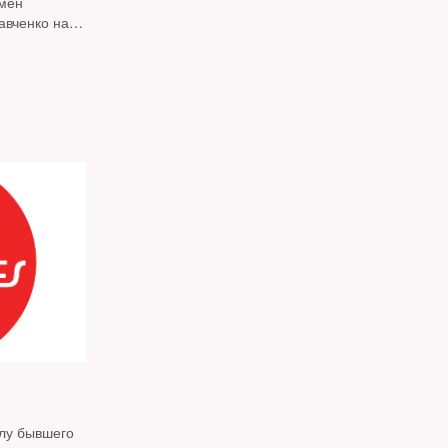
бмен
авченко на
лександра
елу бывшего