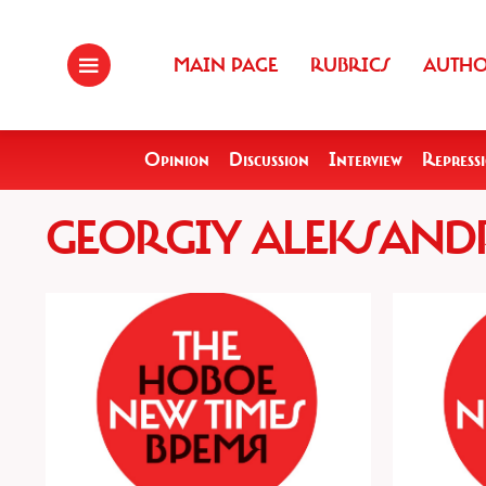
MAIN PAGE
RUBRICS
AUTH
Opinion
Discussion
Interview
Repress
GEORGIY ALEKSAN