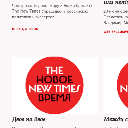
или нет
Чем грозит Европе, миру и Росии брекзит?
The New Times cпрашивал у российских
20 июня офи
политиков и экспертов:
Следственно
Владимир Ма
расследован
BREXIT
,
OPINION
WEB EXCLUSIV
Бориса Нем
Двое на двое
Между с