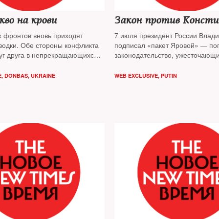
во на крови
Закон против Конст
х фронтов вновь приходят
7 июля президент России Влад
водки. Обе стороны конфликта
подписал «пакет Яровой» — по
уг друга в непрекращающихся
законодательство, ужесточающ
ответственность за террористич
экстремистские преступления
E
,
DONBAS
,
UKRAINE
WEB EXCLUSIVE
,
PUTIN