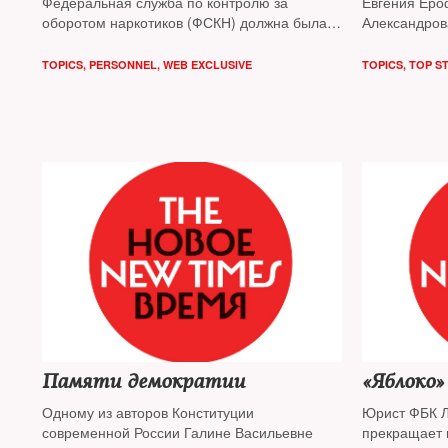
Федеральная служба по контролю за
Евгения Еро
оборотом наркотиков (ФСКН) должна была
Александров
прекратить свое существование к 1 июня
родине и ст
текущего года
других плен
TOPICS
,
PERSONNEL
,
WEB EXCLUSIVE
TOPICS
,
TOP S
Times
Памяти демократии
«Яблоко»
Одному из авторов Конституции
Юрист ФБК Л
современной России Галине Васильевне
прекращает 