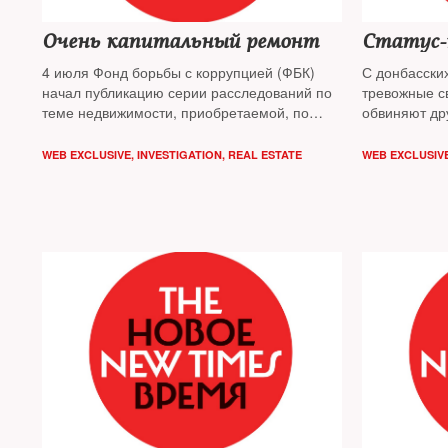
Очень капитальный ремонт
Статус-к
4 июля Фонд борьбы с коррупцией (ФБК)
С донбасски
начал публикацию серии расследований по
тревожные с
теме недвижимости, приобретаемой, по
обвиняют др
версии сотрудников ФБК, в интересах
обстрелах
первого заместителя председателя
WEB EXCLUSIVE
,
INVESTIGATION
,
REAL ESTATE
WEB EXCLUSIV
правительства РФ Игоря Шувалова