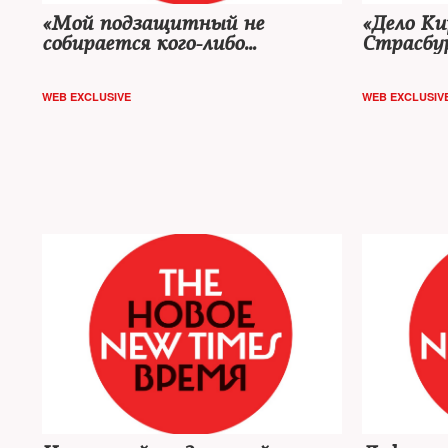
«Мой подзащитный не
«Дело Ки
собирается кого-либо
Страсбур
оговаривать» — адвокат
окончате
Алексея Пичугина
оправдал
WEB EXCLUSIVE
WEB EXCLUSIV
Офицеро