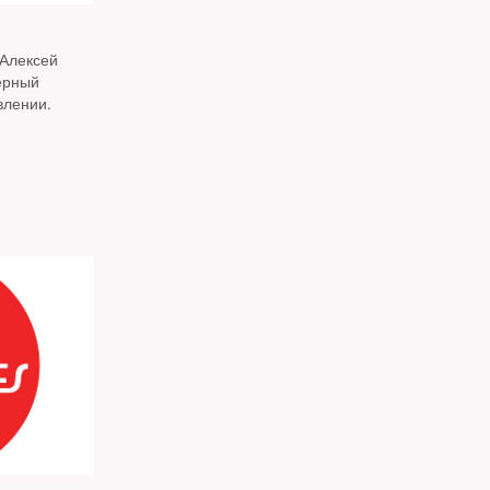
Алексей
ерный
влении.