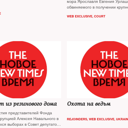
мэра Ярославля Евгения Урлаш
обвиняемого в получении крупно
сегодняшних прениях сторона 
E
WEB EXCLUSIVE
,
COURT
попросила лишить подсудимого
15 лет с отбыванием наказания
строгого режима и оштрафовать
миллионов рублей
Кандидат из резинового дома
Охота на ведьм
стия представителей Фонда
ррупцией Алексея Навального в
REJOINDERS
,
WEB EXCLUSIVE
,
UKRAI
хся выборах в Совет депутатов