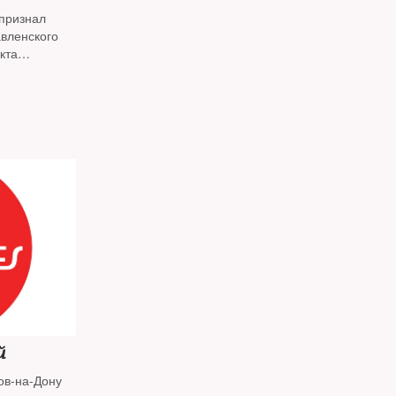
признал
кта
и здания ФСБ
й
ов-на-Дону