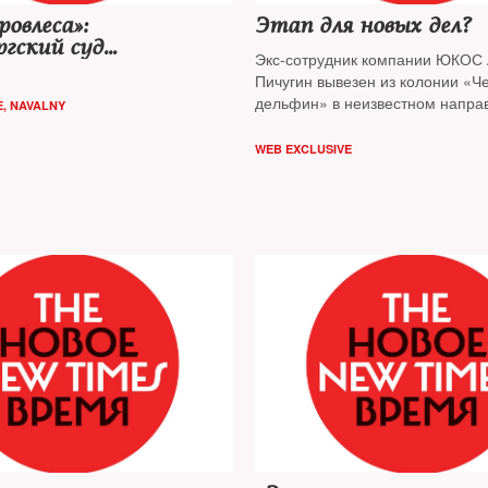
ровлеса»:
Этап для новых дел?
гский суд
Экс-сотрудник компании ЮКОС 
льно и бесповоротно
Пичугин вывезен из колонии «Ч
 Навального и
дельфин» в неизвестном напра
E
,
NAVALNY
ва
WEB EXCLUSIVE