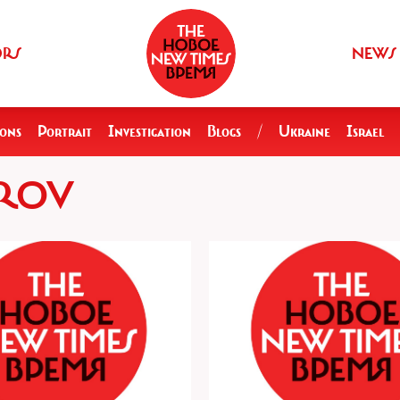
ORS
NEWS
ions
Portrait
Investigation
Blogs
/
Ukraine
Israel
DROV