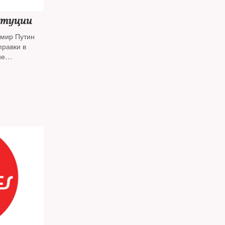
итуции
имир Путин
правки в
ие
еские и