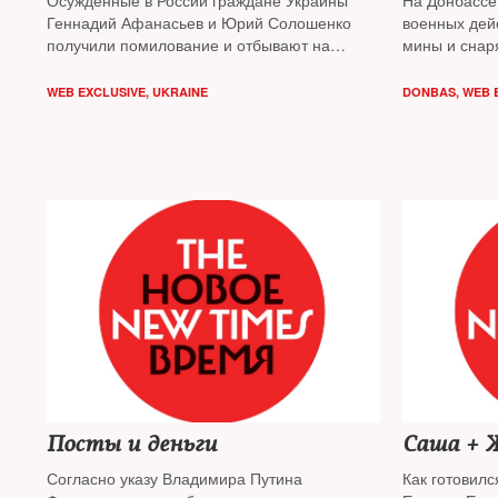
Осужденные в России граждане Украины
На Донбассе
Геннадий Афанасьев и Юрий Солошенко
военных дей
получили помилование и отбывают на
мины и снар
родину. А в Москву прилетели одесские
Среди погиб
журналисты, выпущенные из тюрьмы и
жители. The
WEB EXCLUSIVE
,
UKRAINE
DONBAS
,
WEB 
СИЗО Виталий Диденко и Елена Глищинская
разобраться 
«подвешиван
подобная си
Посты и деньги
Согласно указу Владимира Путина
Как готовил