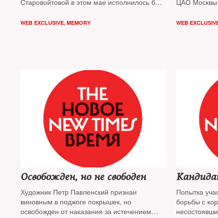
Старовойтовой в этом мае исполнилось бы
ЦАО Москвы
70 лет. Если бы в ноябре 1998 года её жизнь
не прервали выстрелы киллеров. Памяти
WEB EXCLUSIVE
,
MEMORY
WEB EXCLUSIV
одной из основоположниц российской
демократии была посвящена состоявшаяся
в Москве научная конференция
«Государство. Общество. Нация».
Освобожден, но не свободен
Художник Петр Павленский признан
Попытка уча
виновным в поджоге покрышек, но
борьбы с ко
освобожден от наказания за истечением
несостоявши