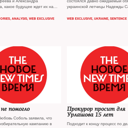
феева и Александра
состоялся давно ожидаемый о
а, какое будущее ждет их на
украинской летчицы Надежды С
оит ли ждать освобождения
россиян Евгения Ерофеева и А
ных — исследовал The New
Александрова
TORIES
,
ANALYSIS
,
WEB EXCLUSIVE
WEB EXCLUSIVE
,
UKRAINE
,
SENTENCE
 не помогло
Прокурор просит для
Урлашова 15 лет
юбовь Соболь заявила, что
избирательную кампанию в
Подходит к концу процесс по д