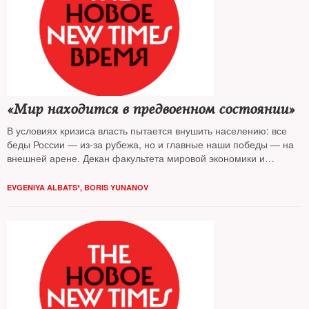
«Мир находится в предвоенном состоянии»
В условиях кризиса власть пытается внушить населению: все
беды России — из-за рубежа, но и главные наши победы — на
внешней арене. Декан факультета мировой экономики и
мировой политики НИУ ВШЭ Сергей Караганов в беседе с The
New Times готов доказывать, что, да, победы на внешнем
EVGENIYA ALBATS*
,
BORIS YUNANOV
контуре есть и они вполне реальны. Россия борется за
безопасность и суверенитет. Впрочем, наличие «великолепных
поражений» в экономике и внешней политике эксперт также
готов признать