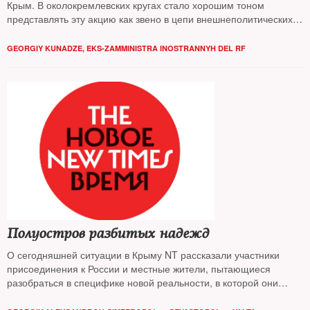
Крым. В околокремлевских кругах стало хорошим тоном
представлять эту акцию как звено в цепи внешнеполитических
побед, благодаря которым страна-де вернула себе
подобающие роль и место в мире. Но здравый смысл подводит
GEORGIY KUNADZE, EKS-ZAMMINISTRA INOSTRANNYH DEL RF
к совсем иному выводу
Полуостров разбитых надежд
О сегодняшней ситуации в Крыму NT рассказали участники
присоединения к России и местные жители, пытающиеся
разобраться в специфике новой реальности, в которой они
оказались