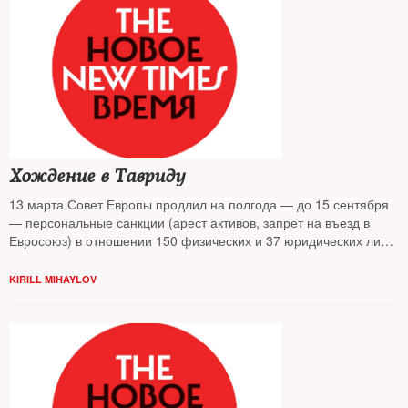
Хождение в Тавриду
13 марта Совет Европы продлил на полгода — до 15 сентября
— персональные санкции (арест активов, запрет на въезд в
Евросоюз) в отношении 150 физических и 37 юридических лиц,
которых ЕС считает причастными к нарушению
территориальной целостности Украины.
KIRILL MIHAYLOV