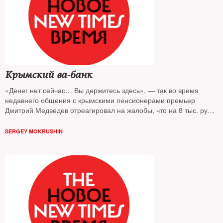
Крымский ва-банк
«Денег нет сейчас… Вы держитесь здесь», — так во время
недавнего общения с крымскими пенсионерами премьер
Дмитрий Медведев отреагировал на жалобы, что на 8 тыс. руб.
в российском Крыму невозможно прожить. Околокремлевские
СМИ тут же пристыдили жалобщиков: мол, тем, кто вернул
SERGEY MOKRUSHIN
Крым в родную гавань, Сергею Аксенову и Владимиру
Константинову, было куда труднее, они два года назад рискнули
вообще всем. Финансовые документы, с которыми ознакомился
The New Times, подводят к выводу о другой мотивации
крымских лидеров: не отделись полуостров от Украины, они
могли оказаться в глубокой долговой яме