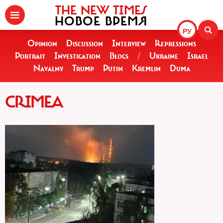
THE NEW TIMES
НОВОЕ ВРЕМЯ
РУ
Opinion
Discussion
Interview
Repressions
Portrait
Investigation
Blogs
/
Ukraine
Israel
Navalny
Trump
Putin
Kremlin
Duma
CRIMEA