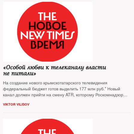
«Особой любви к телеканалу власти
не питали»
На создание нового крымскотатарского телевидения
федеральный бюджет готов выделить 177 млн руб.* Новый
канал должен прийти на смену ATR, которому Роскомнадзор
отказал в лицензии: с апреля он прекратил вещание. Чем ATR
VIKTOR VILISOV
не пришелся ко двору новой власти — The New Times
поговорил с гендиректором канала Эльзарой Ислямовой