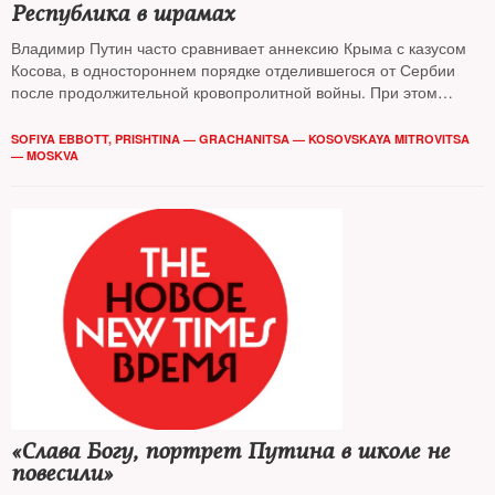
Республика в шрамах
Владимир Путин часто сравнивает аннексию Крыма с казусом
Косова, в одностороннем порядке отделившегося от Сербии
после продолжительной кровопролитной войны. При этом
косовская независимость была признана 108 странами мира.
Что в итоге получилось? В поисках ответа The New Times
SOFIYA EBBOTT, PRISHTINA — GRACHANITSA — KOSOVSKAYA MITROVITSA
проехался по республике и поговорил с местными жителями —
— MOSKVA
албанцами и сербами
«Слава Богу, портрет Путина в школе не
повесили»