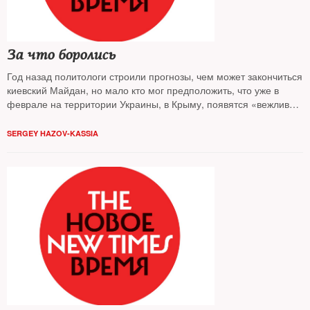
За что боролись
Год назад политологи строили прогнозы, чем может закончиться
киевский Майдан, но мало кто мог предположить, что уже в
феврале на территории Украины, в Крыму, появятся «вежливые
люди» в камуфляже без опознавательных знаков, а Москва
займет в жизни полуострова место Киева. The New Times
SERGEY HAZOV-KASSIA
выяснял, довольны ли своей новой родиной сами крымчане