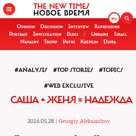
THE NEW TIMES
НОВОЕ ВРЕМЯ
РУ
Opinion
Discussion
Interview
Repressions
Portrait
Investigation
Blogs
/
Ukraine
Israel
Navalny
Trump
Putin
Kremlin
Duma
#ANALYSIS
#TOP STORIES
#TOPICS
#WEB EXCLUSIVE
САША + ЖЕНЯ = НАДЕЖДА
2016.05.28 |
Georgiy Aleksandrov