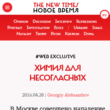
THE NEW TIMES
НОВОЕ ВРЕМЯ
РУ
Opinion
Discussion
Interview
Repressions
Portrait
Investigation
Blogs
/
Ukraine
Israel
Navalny
Trump
Putin
Kremlin
Duma
#WEB EXCLUSIVE
ХИМИЯ ДЛЯ
НЕСОГЛАСНЫХ
2016.04.28 |
Georgiy Aleksandrov
В Москве совершено нападение