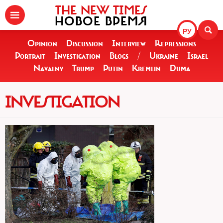
THE NEW TIMES
НОВОЕ ВРЕМЯ
РУ
Opinion
Discussion
Interview
Repressions
Portrait
Investigation
Blogs
/
Ukraine
Israel
Navalny
Trump
Putin
Kremlin
Duma
INVESTIGATION