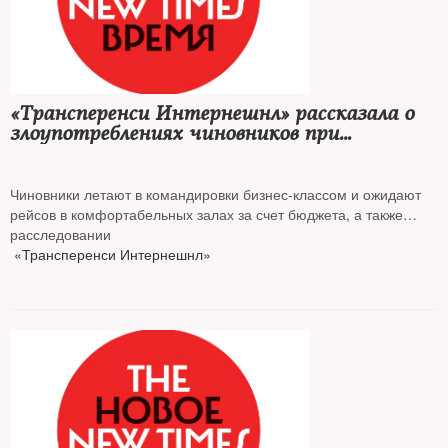
«Трансперенси Интернешнл» рассказала о
злоупотреблениях чиновников при
авиаперелетах
Чиновники летают в командировки бизнес-классом и ожидают
рейсов в комфортабельных залах за счет бюджета, а также
пользуются VIP-авиацией за счет коммерческих организаций,
расследовании
что может означать конфликт интересов. Об этом говорится в
«Трансперенси Интернешнл»