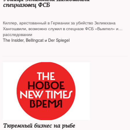
спецназовец ФСБ
Киллер, арестованный в Германии за убийство Зелимхана
Хангошвили, возможно служил в спецназе ФСБ «Вымпел» и
вместе с бывшими сослуживцами участвовал еще в одном
расследовании
аналогичном преступлении. Об этом рассказывают в
The Insider, Bellingcat и Der Spiegel
совместном
Тюремный бизнес на рыбе