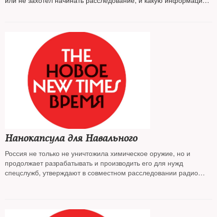
или не захотел начинать расследование, и какую информацию
следователи упустили или проигнорировали
Нанокапсула для Навального
Россия не только не уничтожила химическое оружие, но и
продолжает разрабатывать и производить его для нужд
спецслужб, утверждают в совместном расследовании радио
«Свобода», Bellingcat, Der Spiegel и The Insider. Навального
могли отравить с помощью нанокапсул