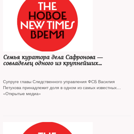
Семья куратора дела Сафронова —
совладелец одного из крупнейших
туроператоров России
Супруге главы Следственного управления ФСБ Василия
Петухова принадлежит доля в одном из самых известных
отечественных туроператоров, она совладелец нескольких
«Открытые медиа»
фирм группы компаний «Библио-Глобус», чья общая выручка
за 2019 год составила около 4,1 млрд руб., пишут