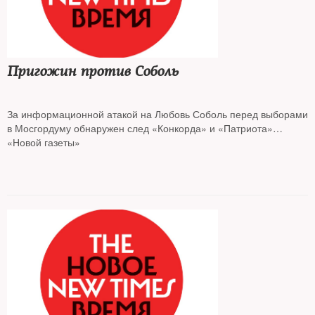
Пригожин против Соболь
За информационной атакой на Любовь Соболь перед выборами
в Мосгордуму обнаружен след «Конкорда» и «Патриота»
бизнесмена Евгения Пригожина, говорится в расследовании
«Новой газеты»