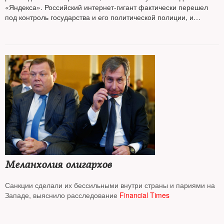
«Яндекса». Российский интернет-гигант фактически перешел
под контроль государства и его политической полиции, и
поэтому
NT
считает, что нашему читателю необходимо знать,
какие угрозы это «вскрытие» «Яндекса» несет, и предлагает
пересказ расследования
Меланхолия олигархов
Санкции сделали их бессильными внутри страны и париями на
Западе, выяснило расследование
Financial Times