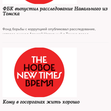
ФБК выпустил расследование Навального из
Томска
Фонд борьбы с коррупцией опубликовал расследование,
которое снимал Алексей Навальный в Томске перед
отравлением. В фильме рассказывается о нескольких
владельцах и руководителях коммунальных компаний Томска,
депутатах местной гордумы и их связях
Кому в госорганах жить хорошо