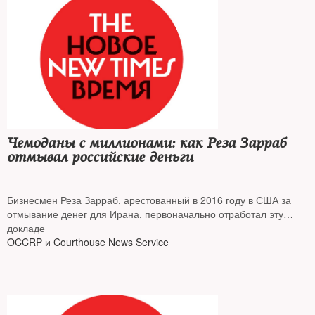
Чемоданы с миллионами: как Реза Зарраб
отмывал российские деньги
Бизнесмен Реза Зарраб, арестованный в 2016 году в США за
отмывание денег для Ирана, первоначально отработал эту
схему на российских деньгах. Связанные с его махинациями
докладе
фирмы фигурировали в расследовании Магнитского, говорится
OCCRP и Courthouse News Service
в