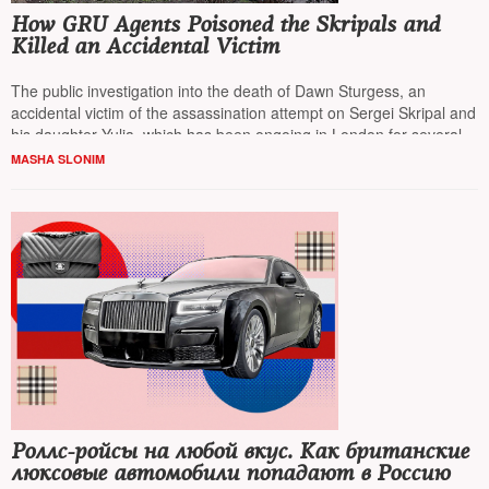
How GRU Agents Poisoned the Skripals and
Killed an Accidental Victim
The public investigation into the death of Dawn Sturgess, an
accidental victim of the assassination attempt on Sergei Skripal and
his daughter Yulia, which has been ongoing in London for several
months, has shed new light on the events in Salisbury in March
MASHA SLONIM
2018, reports
Masha Slonim
from Devon, England
Роллс-ройсы на любой вкус. Как британские
люксовые автомобили попадают в Россию