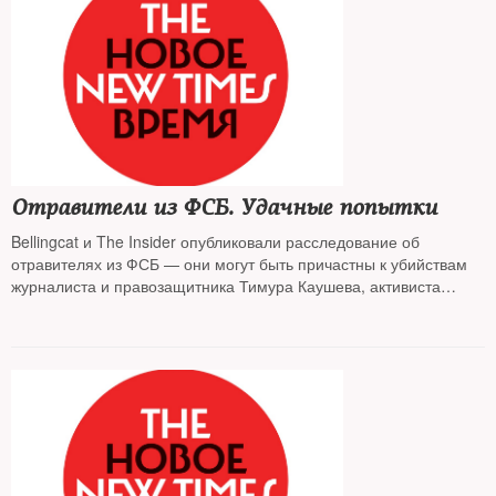
Отравители из ФСБ. Удачные попытки
Bellingcat и The Insider опубликовали расследование об
отравителях из ФСБ — они могут быть причастны к убийствам
журналиста и правозащитника Тимура Каушева, активиста
Руслана Магомедрагимова и лидера движения «Новая Россия»
Никиты Исаева