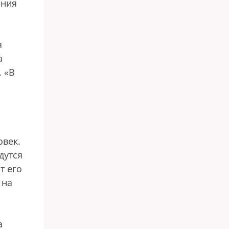
ения
я
а
. «В
овек.
дутся
т его
 на
а