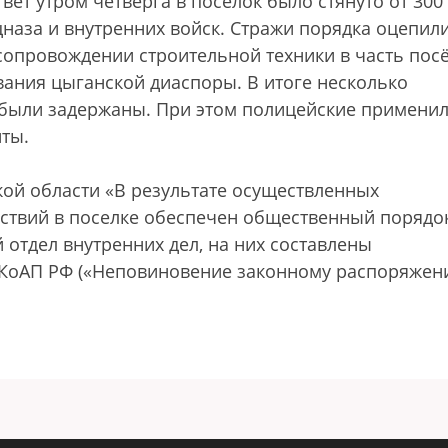
ет утром четверга в поселок было стянуто от 300
цназа и внутренних войск. Стражи порядка оцепил
сопровождении строительной техники в часть посё
вания цыганской диаспоры. В итоге несколько
 были задержаны. При этом полицейские примени
ты.
ой области «В результате осуществленных
ствий в поселке обеспечен общественный порядо
отдел внутренних дел, на них составлены
3 КоАП РФ («Неповиновение законному распоряже