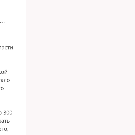
ких.
ласти
кой
тало
го
о 300
вать
го,