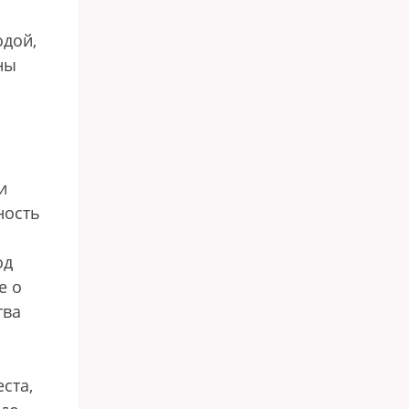
одой,
ны
и
ность
од
е о
тва
ста,