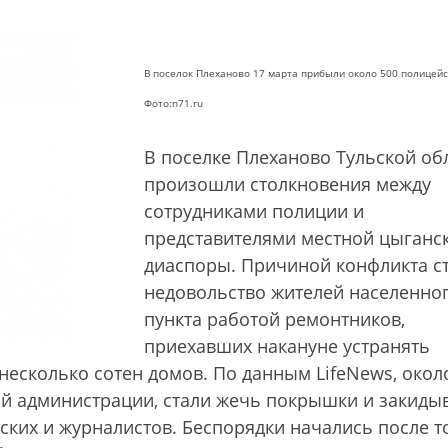
В поселок Плеханово 17 марта прибыли около 500 полицейс
Фото:n71.ru
В поселке Плеханово Тульской об
произошли столкновения между
сотрудниками полиции и
представителями местной цыганс
диаспоры. Причиной конфликта с
недовольство жителей населенно
пункта работой ремонтников,
приехавших накануне устранять
 несколько сотен домов. По данным LifeNews, окол
й администрации, стали жечь покрышки и закиды
ких и журналистов. Беспорядки начались после то