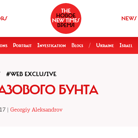
ORS
NEWS
ions
Portrait
Investigation
Blogs
/
Ukraine
Israel
S
#WEB EXCLUSIVE
ГАЗОВОГО БУНТА
17 |
Georgiy Aleksandrov