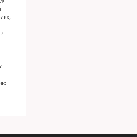
 до
и
лка,
ли
к.
нию