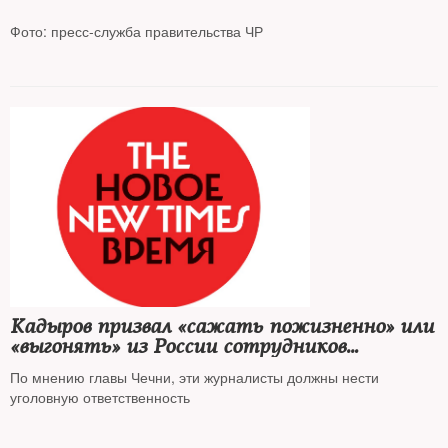
Фото: пресс-служба правительства ЧР
Рамзан Кадыров дал пресс-конференцию, на которой сделал
громкие заявления об иноагентах и выразил готовность
«присоединить к Чеченской Республике Украину»
Кадыров призвал «сажать пожизненно» или
«выгонять» из России сотрудников
СМИ-«иноагентов»
По мнению главы Чечни, эти журналисты должны нести
уголовную ответственность