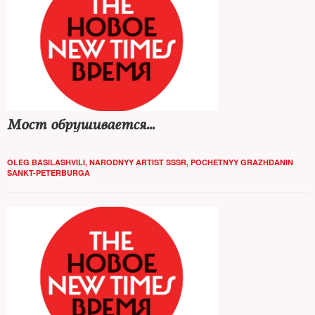
Мост обрушивается…
OLEG BASILASHVILI, NARODNYY ARTIST SSSR, POCHETNYY GRAZHDANIN
SANKT-PETERBURGA