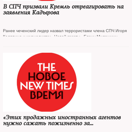
В СПЧ призвали Кремль отреагировать на
заявления Кадырова
Ранее чеченский лидер назвал террористами члена СПЧ Игоря
Каляпина и журналистку «Новой газеты» Елену Милашину
«Этих продажных иностранных агентов
нужно сажать пожизненно за
предательство, за измену родине»