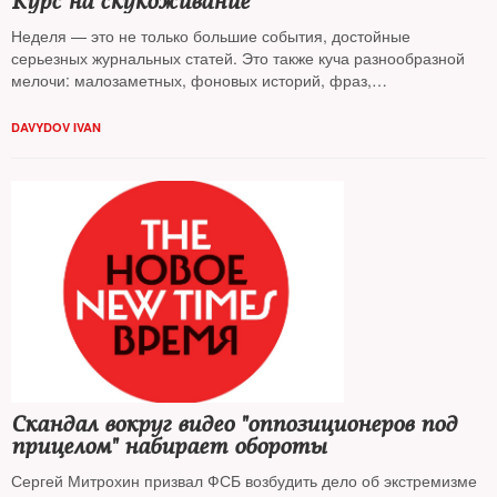
Курс на скукоживание
Неделя — это не только большие события, достойные
серьезных журнальных статей. Это также куча разнообразной
мелочи: малозаметных, фоновых историй, фраз,
произнесенных персонажами с точки зрения большой политики
второстепенными, но ярких. Или даже высказываний людей из
DAVYDOV IVAN
первого ряда, но случайных, теряющихся за более
значительными делами и словами. Однако никакой портрет —
портрет эпохи тоже — не полон без мелких черт. Чтобы эти
черты сохранить, The New Times запускает новую рубрику —
«Мелочь»
Скандал вокруг видео "оппозиционеров под
прицелом" набирает обороты
Сергей Митрохин призвал ФСБ возбудить дело об экстремизме