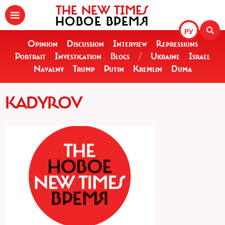
THE NEW TIMES
НОВОЕ ВРЕМЯ
РУ
Opinion
Discussion
Interview
Repressions
Portrait
Investigation
Blogs
/
Ukraine
Israel
Navalny
Trump
Putin
Kremlin
Duma
KADYROV