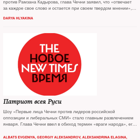
против Рамзана Кадырова, глава Чечни заявил, что «отвечает
за каждое свое слово и остается при своем твердом мнении», а
представитель Евросоюза в России «шокирован неприкрытыми
DARYA HLYAKINA
угрозами убийства»
Патриот всея Руси
Шоу «Первые лица Чечни против лидеров российской
оппозиции и либеральных СМИ» стало главным развлечением
января. Глава Чечни ввел в обиход термин «враги народа», его
свита поименно перечислила «шакалов», «мечтающих о
разрушении российского государства», а в Грозном прошел
ALBATS EVGENIYA
,
GEORGIY ALEKSANDROV
,
ALEKSANDRINA ELAGINA
,