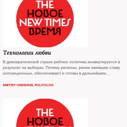
Технологии любви
В демократической стране рейтинг политика конвертируется в
результат на выборах. Почему регионы, ранее имевшие славу
оппозиционных, обеспечивают и готовы в дальнейшем
обеспечивать безусловную победу Путину и какими средствами
это достигается — разбирался The New Times
DMITRIY ORESHKIN, POLITOLOG