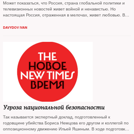
Может показаться, что Россия, страна глобальной политики и
телевизионных новостей живет войной и ненавистью. Но
настоящая Россия, отраженная в мелочах, живет любовью. В
специфику русской любви к мужчинам, женщинам, Сталину и
алкоголю
DAVYDOV IVAN
погружался The New Times
Угроза национальной безопасности
Так называется экспертный доклад, подготовленный к
годовщине убийства Бориса Немцова его другом и коллегой по
оппозиционному движению Ильей Яшиным. В ходе подготовки