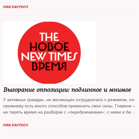
большой город страны, считает колумнист
NT Иван Давыдов
IVAN DAVYDOV
Выгорание оппозиции: подлинное и мнимое
У активных граждан, не желающих сотрудничать с режимом, по-
прежнему есть много способов применить свои силы. Главное –
не терять время на разборки с «перебежчиками»: с ними и без
нас разберутся, считает колумнист
Иван Давыдов
IVAN DAVYDOV