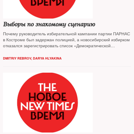
Выборы по знакомому сценарию
Почему руководитель избирательной кампании партии ПАРНАС
в Костроме был задержан полицией, а новосибирский избирком
отказался зарегистрировать список «Демократической
коалиции» на выборах в региональный парламент? Потому что
власть не приемлет соперников, играющих не по ее правилам,
DMITRIY REBROV
,
DARYA HLYAKINA
уверены политологи