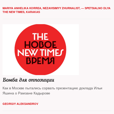
недоволен властью и получится ли ее сменить мирным путем
— выяснял the new times
MARIYA ANHELIKA KORREA, NEZAVISIMYY ZHURNALIST, — SPETSIALNO DLYA
THE NEW TIMES, KARAKAS
Бомба для оппозиции
Как в Москве пытались сорвать презентацию доклада Ильи
Яшина о Рамзане Кадырове
GEORGIY ALEKSANDROV