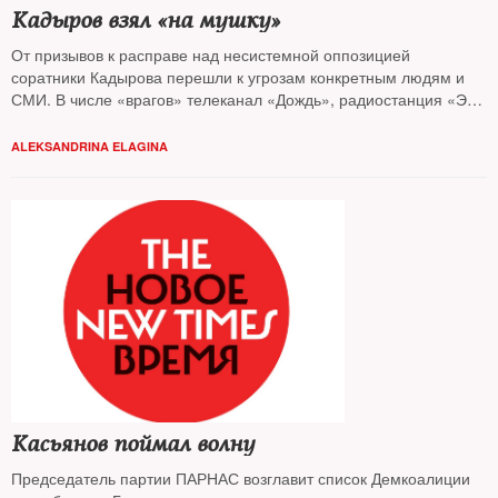
Кадыров взял «на мушку»
От призывов к расправе над несистемной оппозицией
соратники Кадырова перешли к угрозам конкретным людям и
СМИ. В числе «врагов» телеканал «Дождь», радиостанция «Эхо
Москвы», РБК, Михаил Ходорковский, Алексей Навальный, Илья
Яшин, Виктор Шендерович, ПАРНАС и другие
ALEKSANDRINA ELAGINA
Касьянов поймал волну
Председатель партии ПАРНАС возглавит список Демкоалиции