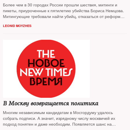
Более чем в 30 городах России прошли шествия, митинги и
пикеты, приуроченные к пятилетию убийства Бориса Немцова.
Митингующие требовали найти убийц, отказаться от реформы
Конституции, выступали в защиту экологии и политзаключенных.
LEONID MOYZHES
В Москве прошла крупнейшая акция оппозиции с сентября
2019-го
В Москву возвращается политика
Многим независимым кандидатам в Мосгордуму удалось
собрать подписи. А значит, изрядному числу москвичей их
подход понятен и даже необходим. Появляется шанс на
реальные выборы, на то, чтобы вернуть политику в самый