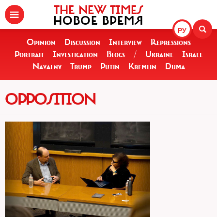
THE NEW TIMES
НОВОЕ ВРЕМЯ
РУ
Opinion
Discussion
Interview
Repressions
Portrait
Investigation
Blogs
/
Ukraine
Israel
Navalny
Trump
Putin
Kremlin
Duma
OPPOSITION