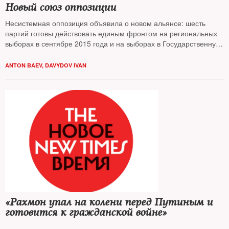
Новый союз оппозиции
Несистемная оппозиция объявила о новом альянсе: шесть
партий готовы действовать единым фронтом на региональных
выборах в сентябре 2015 года и на выборах в Государственную
Думу в 2016-м. Каковы шансы объединения в регионах, есть ли
смысл участвовать в выборах и что предлагает элитам
ANTON BAEV
,
DAVYDOV IVAN
оппозиция — разбирался The New Times
«Рахмон упал на колени перед Путиным и
готовится к гражданской войне»