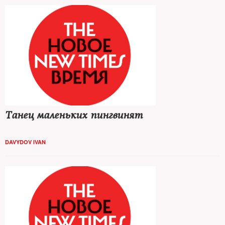
выборах. Вероятно, в Кремле еще не приняли окончательного
решения, что важнее — допустить Навального до выборов и тем
самым поднять явку или избежать рисков, связанных с допуском
лидера незарегистрированной Партии прогресса до
федеральных телеканалов. Зато в его региональных штабах
уже сегодня работают люди, которые свои важные решения
приняли. The New Times поговорил с волонтерами, которые
пошли в оппозиционную политику, отказавшись от карьерных
перспектив
Танец маленьких пингвинят
DAVYDOV IVAN