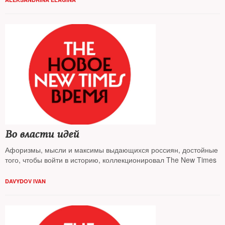
4. Кто написал: «Я вас любил, любовь еще, быть может…»?
(Бродский, Рильке, Пушкин)
5. Кто написал: «Быть можно дельным человеком и думать о
красе ногтей»?
Во власти идей
Афоризмы, мысли и максимы выдающихся россиян, достойные
того, чтобы войти в историю, коллекционировал The New Times
DAVYDOV IVAN