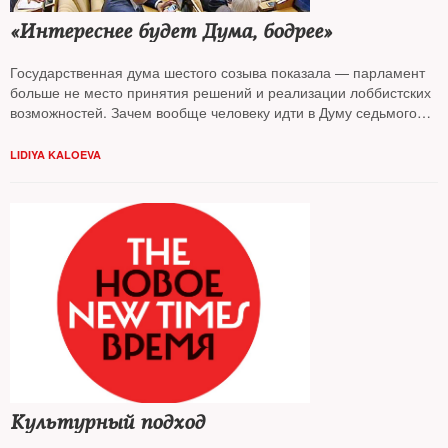
«Интереснее будет Дума, бодрее»
Государственная дума шестого созыва показала — парламент
больше не место принятия решений и реализации лоббистских
возможностей. Зачем вообще человеку идти в Думу седьмого
созыва? Получает ли депутат преференции в регионе? Какие
мотивы здесь можно выделить, особенно у потенциальных
LIDIYA KALOEVA
одноман- датников? — с такими вопросами обратился NT к
политтехнологам, с понятным интересом ожидающим
официального старта кампании
Культурный подход