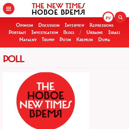
THE NEW TIMES
НОВОЕ ВРЕМЯ
РУ
Opinion
Discussion
Interview
Repressions
Portrait
Investigation
Blogs
/
Ukraine
Israel
Navalny
Trump
Putin
Kremlin
Duma
POLL