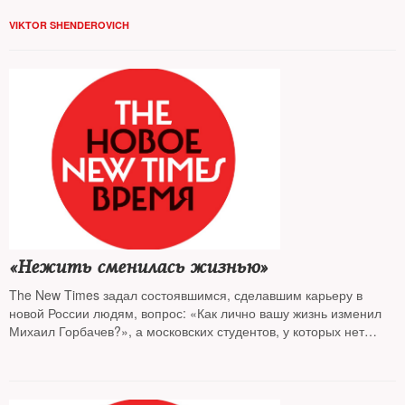
VIKTOR SHENDEROVICH
«Нежить сменилась жизнью»
The New Times задал состоявшимся, сделавшим карьеру в
новой России людям, вопрос: «Как лично вашу жизнь изменил
Михаил Горбачев?», а московских студентов, у которых нет
опыта жизни в Советском Союзе, тех, для кого восьмидесятые
годы ХХ века — глава из учебника истории, спросил: «Что вы
думаете о Михаиле Горбачеве?»