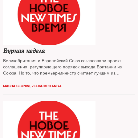
Бурная неделя
Великобритания и Европейский Союз согласовали проект
соглашения, регулирующего порядок выхода Британии из
Союза. Но то, что премьер-министр считает лучшим из
возможных вариантов, многие называют предательством
интересов Великобритании — почему, разбиралась
Маша
MASHA SLONIM, VELIKOBRITANIYA
Слоним