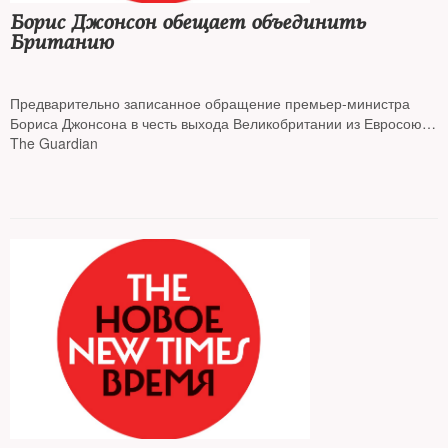
Борис Джонсон обещает объединить
Британию
Предварительно записанное обращение премьер-министра
Бориса Джонсона в честь выхода Великобритании из Евросоюза
покажут вечером 31 января. В своей речи он обещает добиться
The Guardian
равенства для всех частей королевства, пишет