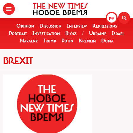
THE NEW TIMES
НОВОЕ ВРЕМЯ
РУ
Opinion
Discussion
Interview
Repressions
Portrait
Investigation
Blogs
/
Ukraine
Israel
Navalny
Trump
Putin
Kremlin
Duma
BREXIT