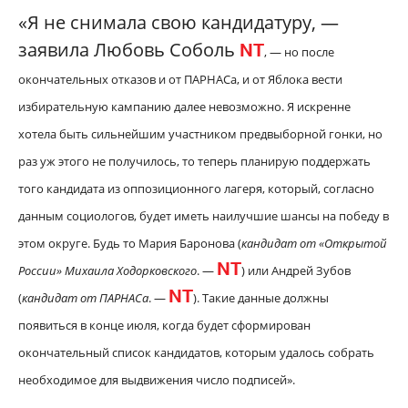
«Я не снимала свою кандидатуру, —
заявила Любовь Соболь
NT
, — но после
окончательных отказов и от ПАРНАСа, и от Яблока вести
избирательную кампанию далее невозможно. Я искренне
хотела быть сильнейшим участником предвыборной гонки, но
раз уж этого не получилось, то теперь планирую поддержать
того кандидата из оппозиционного лагеря, который, согласно
данным социологов, будет иметь наилучшие шансы на победу в
этом округе. Будь то Мария Баронова (
кандидат от «Открытой
NT
России» Михаила Ходорковского
. —
) или Андрей Зубов
NT
(
кандидат от ПАРНАСа
. —
). Такие данные должны
появиться в конце июля, когда будет сформирован
окончательный список кандидатов, которым удалось собрать
необходимое для выдвижения число подписей».