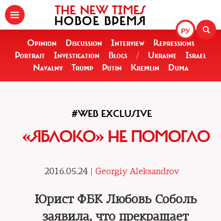
THE NEW TIMES
НОВОЕ ВРЕМЯ
РУ
Opinion
Discussion
Interview
Repressions
Portrait
Investigation
Blogs
/
Ukraine
Israel
Navalny
Trump
Putin
Kremlin
Duma
#WEB EXCLUSIVE
«ЯБЛОКО» НЕ ПОМОГЛО
2016.05.24 |
Georgiy Aleksandrov
Юрист ФБК Любовь Соболь
заявила, что прекращает