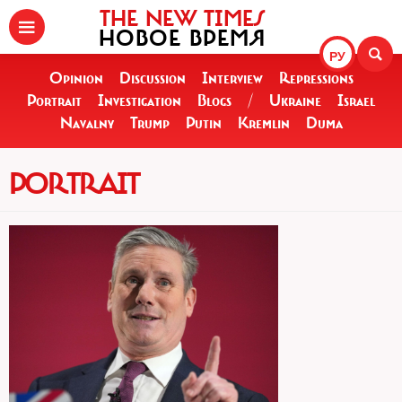
THE NEW TIMES
НОВОЕ ВРЕМЯ
РУ
Opinion
Discussion
Interview
Repressions
Portrait
Investigation
Blogs
/
Ukraine
Israel
Navalny
Trump
Putin
Kremlin
Duma
PORTRAIT