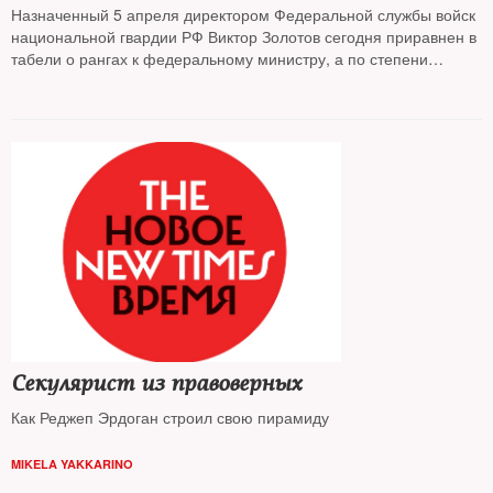
Назначенный 5 апреля директором Федеральной службы войск
национальной гвардии РФ Виктор Золотов сегодня приравнен в
табели о рангах к федеральному министру, а по степени
влияния на первое лицо может и вовсе оказаться наиболее
значимой фигурой среди своих коллег по силовому блоку. Кто
этот 62-летний генерал и чем он заслужил столь высокое
доверие — разбирался The New Times
Секулярист из правоверных
Как Реджеп Эрдоган строил свою пирамиду
MIKELA YAKKARINO