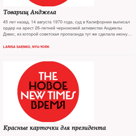
Товарищ Анджела
45 лет назад, 14 августа 1970 года, суд в Калифорнии выписал
ордер на арест 26-летней чернокожей активистки Анджелы
Дэвис, из которой советская пропаганда тут же сделала икону
мировой революции. Живая Анджела мало похожа на икону.
Хотя и продолжает мечтать о революции
LARISA SAENKO, NYU-YORK
Красные карточки для президента