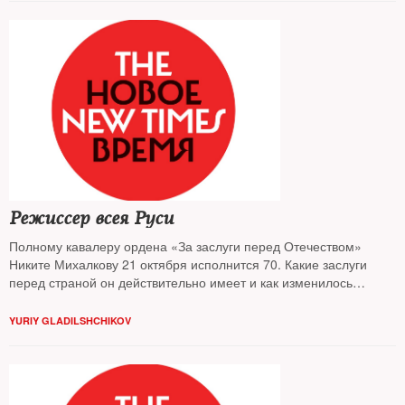
Режиссер всея Руси
Полному кавалеру ордена «За заслуги перед Отечеством»
Никите Михалкову 21 октября исполнится 70. Какие заслуги
перед страной он действительно имеет и как изменилось
отношение зрителей к Михалкову в XXI веке – разбирался The
New Times
YURIY GLADILSHCHIKOV