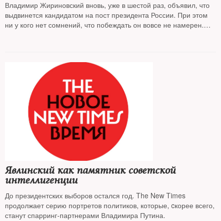
Владимир Жириновский вновь, уже в шестой раз, объявил, что
выдвинется кандидатом на пост президента России. При этом
ни у кого нет сомнений, что побеждать он вовсе не намерен.
Лидер старейшей политической партии России — ей
исполняется 25 лет — верен себе. The New Times вспоминает
путь Владимира Жириновского от алма-атинского двора до
Охотного Ряда и разбирается в причинах его успехов и смысле
его
политической стратегии
Явлинский как памятник советской
интеллигенции
До президентских выборов остался год. The New Times
продолжает серию портретов политиков, которые, cкорее всего,
станут спарринг-партнерами Владимира Путина.