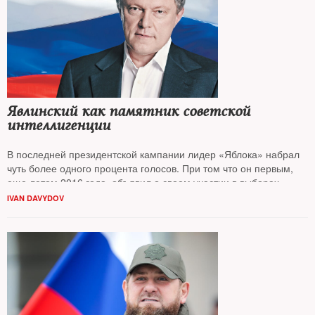
Явлинский как памятник советской
интеллигенции
В последней президентской кампании лидер «Яблока» набрал
чуть более одного процента голосов. При том что он первым,
еще летом 2016 года, объявил о своем участии в выборах
президента РФ. NT — об истоках уверенности политика в своей
IVAN DAVYDOV
популярности и потенциале партии, одним из основателей
которой он был