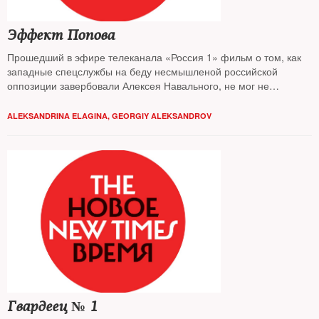
Эффект Попова
Прошедший в эфире телеканала «Россия 1» фильм о том, как
западные спецслужбы на беду несмышленой российской
оппозиции завербовали Алексея Навального, не мог не
привлечь внимания к фигуре его автора — корреспондента
ВГТРК Евгения Попова. Путь скромного паренька из
ALEKSANDRINA ELAGINA
,
GEORGIY ALEKSANDROV
Владивостока к самому ответственному спецзаданию в своей
журналистской карьере — отслеживал The New Times
Гвардеец № 1