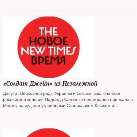
«Солдат Джейн» из Незалежной
Депутат Верховной рады Украины и бывшая заключенная
российской колонии Надежда Савченко неожиданно приехала в
Москву на суд над украинцами Станиславом Клыхом и
Николаем Карпюком. Реакция на этот визит — лучшая
иллюстрация того, как можно за каких-то полгода растратить
репутационный капитал. Весной 2016-го украинские соцсети
восхищались бы ее мужеством и готовностью рисковать собой
ради товарищей по несчастью. Теперь же они иронизируют над