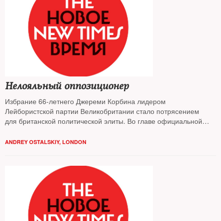
Нелояльный оппозиционер
Избрание 66-летнего Джереми Корбина лидером
Лейбористской партии Великобритании стало потрясением
для британской политической элиты. Во главе официальной
оппозиции встал завсегдатай антивоенных митингов,
выступающий за роспуск НАТО, поклонник Уго Чавеса,
ANDREY OSTALSKIY, LONDON
ирландских сепаратистов, палестинского ХАМАСа и Владимира
Путина