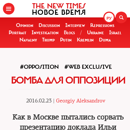
THE NEW TIMES
НОВОЕ ВРЕМЯ
РУ
Opinion
Discussion
Interview
Repressions
Portrait
Investigation
Blogs
/
Ukraine
Israel
Navalny
Trump
Putin
Kremlin
Duma
#OPPOSITION
#WEB EXCLUSIVE
БОМБА ДЛЯ ОППОЗИЦИИ
2016.02.23 |
Georgiy Aleksandrov
Как в Москве пытались сорвать
презентацию доклада Ильи