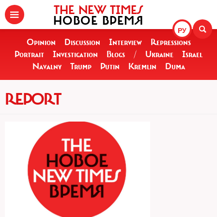
THE NEW TIMES
НОВОЕ ВРЕМЯ
РУ
Opinion
Discussion
Interview
Repressions
Portrait
Investigation
Blogs
/
Ukraine
Israel
Navalny
Trump
Putin
Kremlin
Duma
REPORT