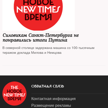
популярных. Несмотря на это, Яшин тайно прилетал в Грозный
для встречи с источниками и возможными распространителями
доклада на территории республики. 23 февраля Илья Яшин
презентует свой доклад широкой публике. The New Times
публикует главу «Частная армия», посвященную силовым
структурам Чечни
Силовикам Санкт-Петербурга не
понравились итоги Путина
В северной столице задержана машина со 100-тысячным
тиражом доклада Милова и Немцова
ОБРАТНАЯ СВЯЗЬ
Контактная информация
Размещение рекламы