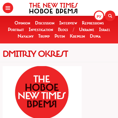
THE NEW TIMES
НОВОЕ ВРЕМЯ
РУ
Opinion
Discussion
Interview
Repressions
Portrait
Investigation
Blogs
/
Ukraine
Israel
Navalny
Trump
Putin
Kremlin
Duma
DMITRIY OKREST