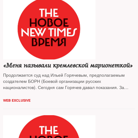
«Меня называли кремлевской марионеткой»
Продолжается суд над Ильей Горячевым, предполагаемым
создателем БОРН (Боевой организации русских
националистов). Сегодня сам Горячев давал показания. За
перипетиями допроса обвиняемого в убийстве нескольких
человек следил The New Times
WEB EXCLUSIVE