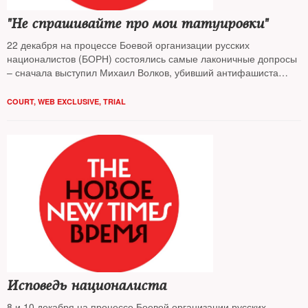
"Не спрашивайте про мои татуировки"
22 декабря на процессе Боевой организации русских
националистов (БОРН) состоялись самые лаконичные допросы
– сначала выступил Михаил Волков, убивший антифашиста
Федора Филатов и азербайджанца Расула Халилова. Следом
был допрошен Илья Горячев, которого обвиняют в том, что был
COURT
,
WEB EXCLUSIVE
,
TRIAL
идеологом нацисткой группировки и сотрудничал с
администрацией президента.
Исповедь националиста
8 и 10 декабря на процессе Боевой организации русских