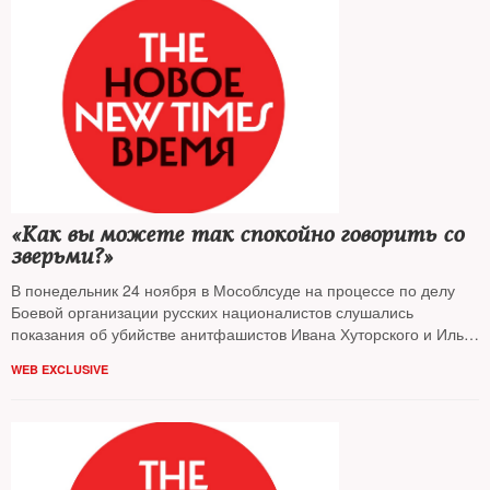
«Как вы можете так спокойно говорить со
зверьми?»
В понедельник 24 ноября в Мособлсуде на процессе по делу
Боевой организации русских националистов слушались
показания об убийстве анитфашистов Ивана Хуторского и Ильи
Джапаридзе. Подсудимые сохраняли невозмутимое
WEB EXCLUSIVE
спокойствие и даже позволяли себе выпады в адрес
родственников убитых