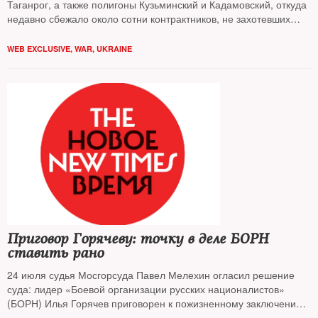
Таганрог, а также полигоны Кузьминский и Кадамовский, откуда
недавно сбежало около сотни контрактников, не захотевших
отправиться в командировку на Украину
WEB EXCLUSIVE
,
WAR
,
UKRAINE
Приговор Горячеву: точку в деле БОРН
ставить рано
24 июля судья Мосгорсуда Павел Мелехин огласил решение
суда: лидер «Боевой организации русских националистов»
(БОРН) Илья Горячев приговорен к пожизненному заключению
и выплате многомиллионного штрафа в пользу жертв