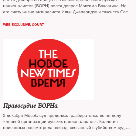
националистов (БОРН) велся допрос Максима Баклагина. На
его счету жизни антирасиста Ильи Джапаридзе и таксиста Соса
Хачикяна, а также слежка за двумя другими жертвами — судьей
Эдуардом Чувашовым и антифашистом Иваном Хуторским.
WEB EXCLUSIVE
,
COURT
Правосудие БОРНа
3 декабря Мособлсуд продолжил разбирательство по делу
«Боевой организации русских националистов». Коллегия
присяжных рассмотрела эпизод, связанный с убийством судьи
Мосгорсуда Эдуарда Чувашова. New Times побывал на