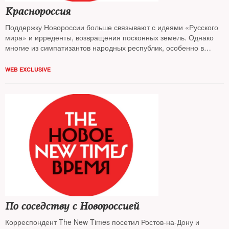
Краснороссия
Поддержку Новороссии больше связывают с идеями «Русского
мира» и ирреденты, возвращения посконных земель. Однако
многие из симпатизантов народных республик, особенно в
Европе, ищут в подтверждение своей правоты не имперские
доводы, а коммунистическую солидарность.
WEB EXCLUSIVE
По соседству с Новороссией
Корреспондент The New Times посетил Ростов-на-Дону и