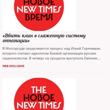
«Вбить клин в слаженную систему
оппозиции»
В Мосгорсуде продолжается процесс над Ильей Горячевым,
которого считают идеологом Боевой организации русских
националистов. В четверг на процессе выступила Евгения
Хасис, осужденная за убийство адвоката Маркелова, которое,
WEB EXCLUSIVE
по ее словам, заказал подсудимый.