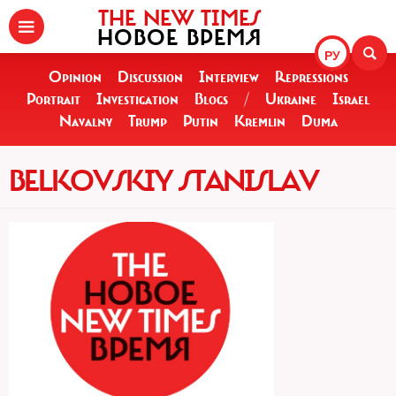
THE NEW TIMES
НОВОЕ ВРЕМЯ
РУ
Opinion
Discussion
Interview
Repressions
Portrait
Investigation
Blogs
/
Ukraine
Israel
Navalny
Trump
Putin
Kremlin
Duma
BELKOVSKIY STANISLAV