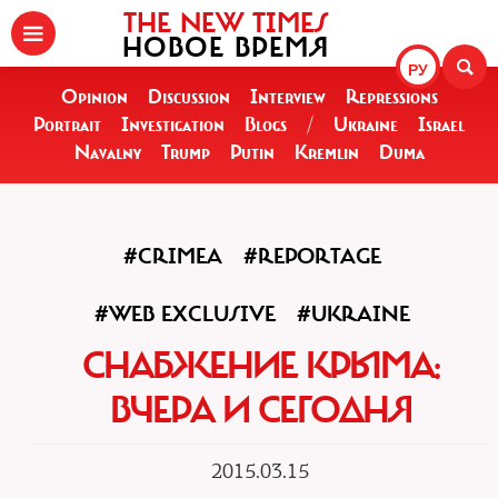
THE NEW TIMES
НОВОЕ ВРЕМЯ
РУ
Opinion
Discussion
Interview
Repressions
Portrait
Investigation
Blogs
/
Ukraine
Israel
Navalny
Trump
Putin
Kremlin
Duma
#CRIMEA
#REPORTAGE
#WEB EXCLUSIVE
#UKRAINE
СНАБЖЕНИЕ КРЫМА:
ВЧЕРА И СЕГОДНЯ
2015.03.15