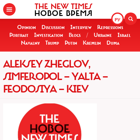
THE NEW TIMES
НОВОЕ ВРЕМЯ
РУ
Opinion
Discussion
Interview
Repressions
Portrait
Investigation
Blogs
/
Ukraine
Israel
Navalny
Trump
Putin
Kremlin
Duma
ALEKSEY ZHEGLOV,
SIMFEROPOL — YALTA —
FEODOSIYA — KIEV