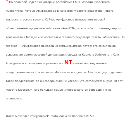
*
На прошлой неделе некоторые российские СМИ назвали известного
журналиста Рустама Арифджанова в качестве главного редактора нового
крымскотатрского канала. Сейчас Арифджанов возглавляет первый
общественный мусульманский канал «Аль-РТВ», до этого был топ-менеджером
телеканала «Звезда» и заместителем главного редактора газеты «Известия». Но
главное — Арифджанов выходец из семьи крымских татар: его семья была
выслана во время массовой депортации народа из Крыма в Узбекистан. Сам
NT
Арифджанов в телефонном разговоре с
сказал, что ему никаких
предложений ни из Крыма, ни из Москвы не поступало. А если и будет сделано
такое предложение, то он совершенно не уверен, что согласится: он уже 30 лет
живет в Москве, у него большая семья и переезжать он совершенно не
планирует.
Фото: Alexander Рolegenko/АР Рhoto, Алексей Павлишак/ТАСС