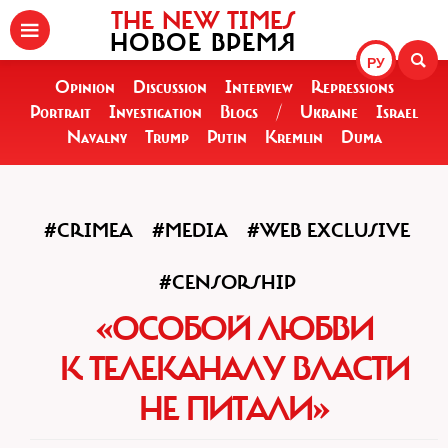
THE NEW TIMES
НОВОЕ ВРЕМЯ
РУ
Opinion
Discussion
Interview
Repressions
Portrait
Investigation
Blogs
/
Ukraine
Israel
Navalny
Trump
Putin
Kremlin
Duma
#CRIMEA
#MEDIA
#WEB EXCLUSIVE
#CENSORSHIP
«ОСОБОЙ ЛЮБВИ
К ТЕЛЕКАНАЛУ ВЛАСТИ
НЕ ПИТАЛИ»