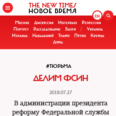
THE NEW TIMES
НОВОЕ ВРЕМЯ
EN
Мнение
Дискуссия
Интервью
Репрессии
Портрет
Расследование
Блоги
/
Украина
Израиль
Навальный
Трамп
Путин
Кремль
Дума
#ТЮРЬМА
ДЕЛИМ ФСИН
2018.07.27
В администрации президента
реформу Федеральной службы