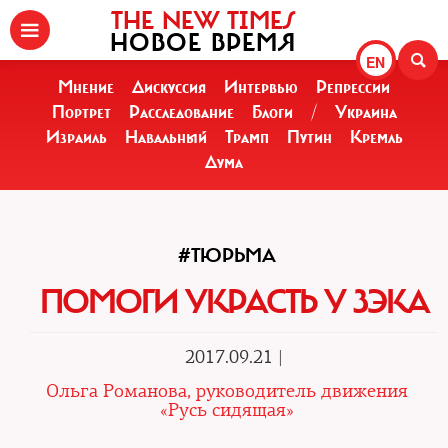
THE NEW TIMES
НОВОЕ ВРЕМЯ
EN
Мнение
Дискуссия
Интервью
Репрессии
Портрет
Расследование
Блоги
/
Украина
Израиль
Навальный
Трамп
Путин
Кремль
Дума
#ТЮРЬМА
ПОМОГИ УКРАСТЬ У ЗЭКА
2017.09.21 |
Ольга Романова, руководитель движения
«Русь сидящая»