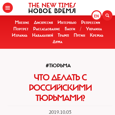
THE NEW TIMES
НОВОЕ ВРЕМЯ
EN
Мнение
Дискуссия
Интервью
Репрессии
Портрет
Расследование
Блоги
/
Украина
Израиль
Навальный
Трамп
Путин
Кремль
Дума
#ТЮРЬМА
ЧТО ДЕЛАТЬ С
РОССИЙСКИМИ
ТЮРЬМАМИ?
2019.10.03