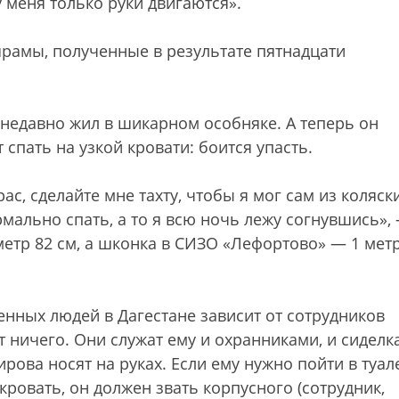
 меня только руки двигаются».
рамы, полученные в результате пятнадцати
м недавно жил в шикарном особняке. А теперь он
спать на узкой кровати: боится упасть.
с, сделайте мне тахту, чтобы я мог сам из коляск
рмально спать, а то я всю ночь лежу согнувшись»,
етр 82 см, а шконка в СИЗО «Лефортово» — 1 метр
енных людей в Дагестане зависит от сотрудников
 ничего. Они служат ему и охранниками, и сиделк
рова носят на руках. Если ему нужно пойти в туал
кровать, он должен звать корпусного (сотрудник,