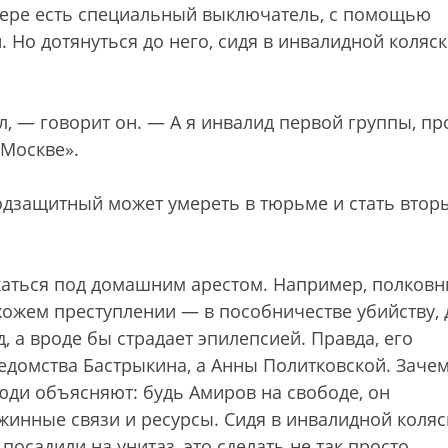
мере есть специальный выключатель, с помощью
 Но дотянуться до него, сидя в инвалидной коляск
л, — говорит он. — А я инвалид первой группы, пр
 Москве».
подзащитный может умереть в тюрьме и стать втор
жаться под домашним арестом. Например, полковн
ожем преступлении — в пособничестве убийству, 
д, а вроде бы страдает эпилепсией. Правда, его
ведомства Бастрыкина, а Анны Политковской. Заче
ди объясняют: будь Амиров на свободе, он
инные связи и ресурсы. Сидя в инвалидной коляс
посадили на унитаз, это сделать не так просто.