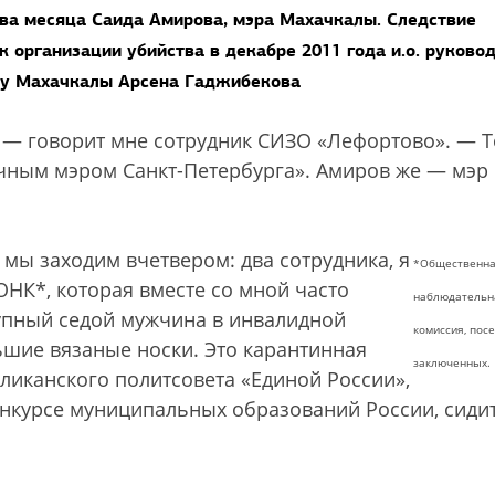
ва месяца Саида Амирова, мэра Махачкалы. Следствие
к организации убийства в декабре 2011 года и.о. руково
ону Махачкалы Арсена Гаджибекова
, — говорит мне сотрудник СИЗО «Лефортово». — Т
чным мэром Санкт-Петербурга». Амиров же — мэр
мы заходим вчетвером: два сотрудника, я
*Общественн
НК*, которая вместе со мной часто
наблюдательн
рупный седой мужчина в инвалидной
комиссия, по
льшие вязаные носки. Это карантинная
заключенных.
бликанского политсовета «Единой России»,
нкурсе муниципальных образований России, сидит