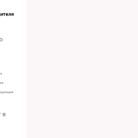
дителя
о
ая
ая
сещающая
 в