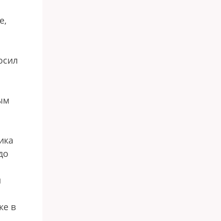
е,
осил
ым
ика
до
м
ке в