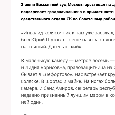
2 июня Басманный суд Москвы арестовал на д
подозревает градоначальника в причастности 
следственного отдела СК по Советскому рай
«Инвалид-колясочник к нам уже заезжал
был Юрий Шутов, его еще называют «но
настоящий. Дагестанский».
В маленькую камеру — метров восемь — 
и Лидия Борисовна, правозащитница из О
бывает в «Лефортово». Нас встречает к
коляске. В шортах и майке. На ногах бо
камера, и Саид Амиров, секретарь респу
недавно признанный лучшим мэром в ко
ней один.