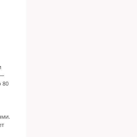
и
 —
 80
ами.
ет