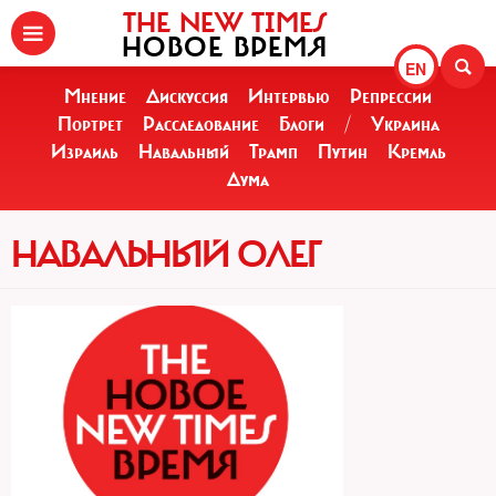
THE NEW TIMES
НОВОЕ ВРЕМЯ
EN
Мнение
Дискуссия
Интервью
Репрессии
Портрет
Расследование
Блоги
/
Украина
Израиль
Навальный
Трамп
Путин
Кремль
Дума
НАВАЛЬНЫЙ ОЛЕГ