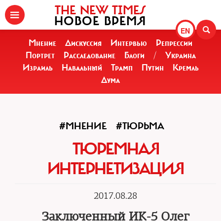
THE NEW TIMES
НОВОЕ ВРЕМЯ
EN
Мнение
Дискуссия
Интервью
Репрессии
Портрет
Расследование
Блоги
/
Украина
Израиль
Навальный
Трамп
Путин
Кремль
Дума
#МНЕНИЕ
#ТЮРЬМА
ТЮРЕМНАЯ
ИНТЕРНЕТИЗАЦИЯ
2017.08.28
Заключенный ИК-5 Олег