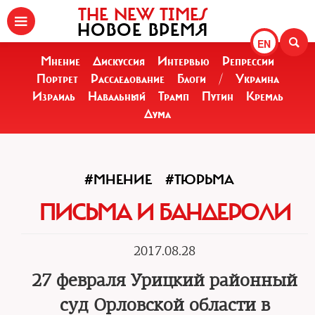
THE NEW TIMES
НОВОЕ ВРЕМЯ
EN
Мнение
Дискуссия
Интервью
Репрессии
Портрет
Расследование
Блоги
/
Украина
Израиль
Навальный
Трамп
Путин
Кремль
Дума
#МНЕНИЕ
#ТЮРЬМА
ПИСЬМА И БАНДЕРОЛИ
2017.08.28
27 февраля Урицкий районный
суд Орловской области в