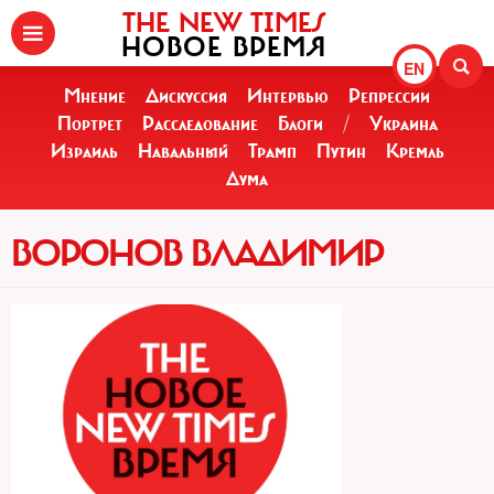
THE NEW TIMES
НОВОЕ ВРЕМЯ
EN
Мнение
Дискуссия
Интервью
Репрессии
Портрет
Расследование
Блоги
/
Украина
Израиль
Навальный
Трамп
Путин
Кремль
Дума
ВОРОНОВ ВЛАДИМИР