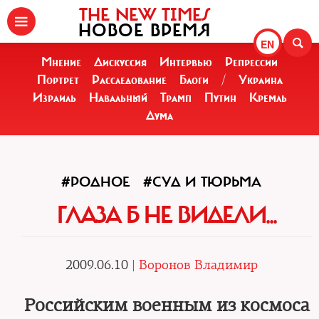
THE NEW TIMES
НОВОЕ ВРЕМЯ
EN
Мнение
Дискуссия
Интервью
Репрессии
Портрет
Расследование
Блоги
/
Украина
Израиль
Навальный
Трамп
Путин
Кремль
Дума
#РОДНОЕ
#СУД И ТЮРЬМА
ГЛАЗА Б НЕ ВИДЕЛИ...
2009.06.10 |
Воронов Владимир
Российским военным из космоса