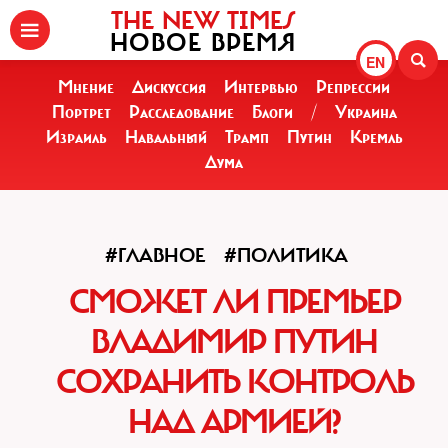
THE NEW TIMES
НОВОЕ ВРЕМЯ
EN
Мнение
Дискуссия
Интервью
Репрессии
Портрет
Расследование
Блоги
/
Украина
Израиль
Навальный
Трамп
Путин
Кремль
Дума
#ГЛАВНОЕ
#ПОЛИТИКА
СМОЖЕТ ЛИ ПРЕМЬЕР
ВЛАДИМИР ПУТИН
СОХРАНИТЬ КОНТРОЛЬ
НАД АРМИЕЙ?