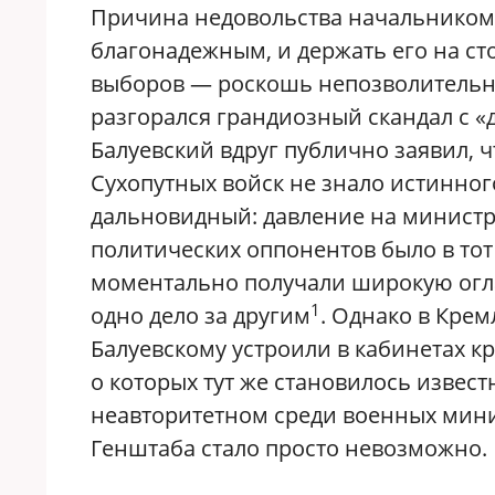
Причина недовольства начальником 
благонадежным, и держать его на ст
выборов — роскошь непозволительна
разгорался грандиозный скандал с «
Балуевский вдруг публично заявил, 
Сухопутных войск не знало истинног
дальновидный: давление на министр
политических оппонентов было в то
моментально получали широкую огла
1
одно дело за другим
. Однако в Кре
Балуевскому устроили в кабинетах 
о которых тут же становилось извес
неавторитетном среди военных мини
Генштаба стало просто невозможно.