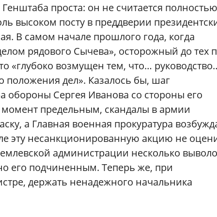
Генштаба проста: он не считается полность
оль высоком посту в преддверии президентск
я. В самом начале прошлого года, когда
делом рядового Сычева», осторожный до тех 
что «глубоко возмущен тем, что… руководство
о положения дел». Казалось бы, шаг
а обороны Сергея Иванова со стороны его
т момент предельным, скандалы в армии
ску, а Главная военная прокуратура возбужд
мле эту несанкционированную акцию не оцен
кремлевской администрации несколько выволо
тно его подчиненным. Теперь же, при
стре, держать ненадежного начальника