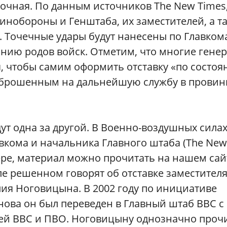
очная. По данным источников The New Times
инобороны и Генштаба, их заместителей, а т
 Точечные удары будут нанесены по Главком
нию родов войск. Отметим, что многие гене
, чтобы самим оформить отставку «по состо
реброшенным на дальнейшую службу в прови
ут одна за другой. В Военно-воздушных силах
вкома и начальника Главного штаба (The New
ере, материал можно прочитать на нашем сай
деле решенном говорят об отставке заместител
ия Ноговицына. В 2002 году по инициативе
ова он был переведен в Главный штаб ВВС с
ей ВВС и ПВО. Ноговицыну однозначно проч