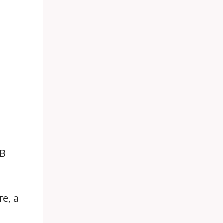
 В
е, а