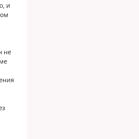
о, и
вом
н не
оме
ления
ез