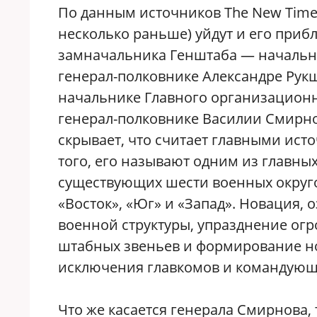
По данным источников The New Times
несколько раньше) уйдут и его приб
замначальника Генштаба — начальни
генерал-полковнике Александре Рук
начальнике Главного организацион
генерал-полковнике Василии Смирнов
скрывает, что считает главными ист
того, его называют одним из главны
существующих шести военных округо
«Восток», «Юг» и «Запад». Новация
военной структуры, упразднение ог
штабных звеньев и формирование но
исключения главкомов и командующ
Что же касается генерала Смирнова,