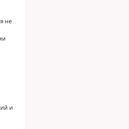
я не
ми
кий и