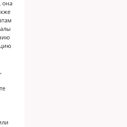
, она
акже
атам
ралы
янию
нцию
,
те
я
или