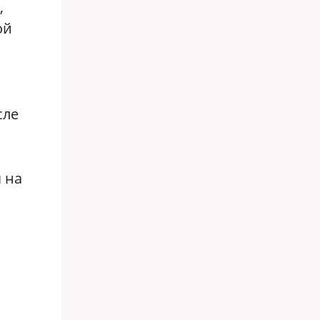
,
ой
сле
 на
о