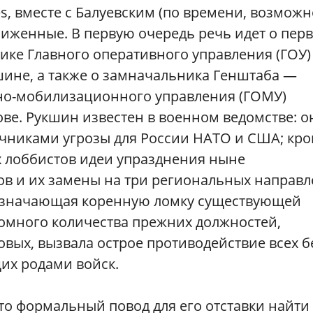
, вместе с Балуевским (по времени, возможн
лиженные. В первую очередь речь идет о пер
ке Главного оперативного управления (ГОУ)
шине, а также о замначальника Генштаба —
но-мобилизационного управления (ГОМУ)
е. Рукшин известен в военном ведомстве: о
очниками угрозы для России НАТО и США; кр
х лоббистов идеи упразднения ныне
в и их замены на три региональных направ
, означающая коренную ломку существующей
ромного количества прежних должностей,
вых, вызвала острое противодействие всех б
их родами войск.
 то формальный повод для его отставки найти