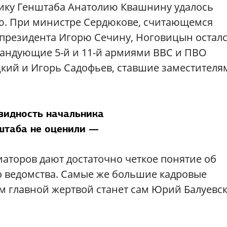
ьнику Генштаба Анатолию Квашнину удалось
ю. При министре Сердюкове, считающемся
президента Игорю Сечину, Ноговицын осталс
мандующие 5-й и 11-й армиями ВВС и ПВО
кий и Игорь Садофьев, ставшие заместителя
видность начальника
штаба не оценили —
аторов дают достаточно четкое понятие об
 ведомства. Самые же большие кадровые
м главной жертвой станет сам Юрий Балуевс