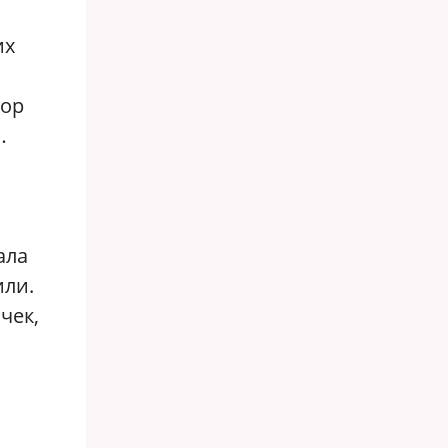
ю
их
пор
…
ала
или.
чек,