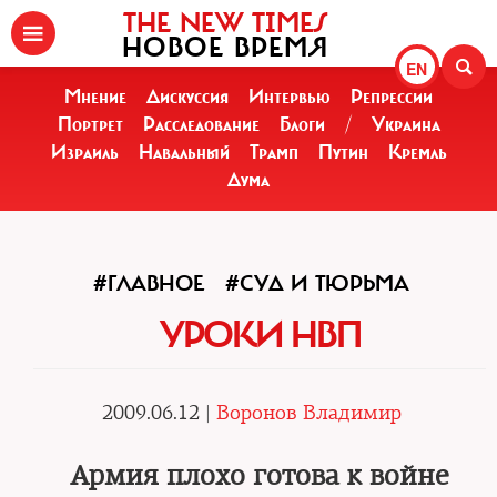
THE NEW TIMES
НОВОЕ ВРЕМЯ
EN
Мнение
Дискуссия
Интервью
Репрессии
Портрет
Расследование
Блоги
/
Украина
Израиль
Навальный
Трамп
Путин
Кремль
Дума
#ГЛАВНОЕ
#СУД И ТЮРЬМА
УРОКИ НВП
2009.06.12 |
Воронов Владимир
Армия плохо готова к войне