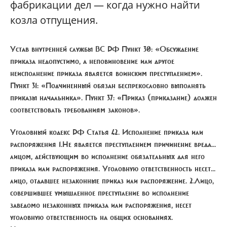
фабрикации дел — когда нужно найти
козла отпущения.
Устав внутренней службы ВС РФ Пункт 30:
«Обсуждение
приказа недопустимо, а неповиновение или другое
неисполнение приказа является воинским преступлением».
Пункт 31: «Подчиненный обязан беспрекословно выполнять
приказы начальника». Пункт 37: «Приказ (приказание) должен
соответствовать требованиям законов».
Уголовный кодекс РФ
Статья 42. Исполнение приказа или
распоряжения 1.Не является преступлением причинение вреда...
лицом, действующим во исполнение обязательных для него
приказа или распоряжения. Уголовную ответственность несет...
лицо, отдавшее незаконные приказ или распоряжение. 2.Лицо,
совершившее умышленное преступление во исполнение
заведомо незаконных приказа или распоряжения, несет
уголовную ответственность на общих основаниях.