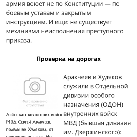
армия воюет не по Конституции — по
боевым уставам и закрытым
инструкциям. И еще: не существует
механизма неисполнения преступного
приказа.
Проверка на дорогах
Аракчеев и Худяков
служили в Отдельной
дивизии особого
назначения (ОДОН)
внутренних войск
Лейтенант внутренних войск
МВД (бывшая дивизия
МВД Сергей Аракчеев,
подельник Худякова, от
им. Дзержинского):
приговора не бегал. Но