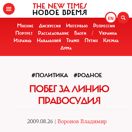
THE NEW TIMES
НОВОЕ ВРЕМЯ
EN
Мнение
Дискуссия
Интервью
Репрессии
Портрет
Расследование
Блоги
/
Украина
Израиль
Навальный
Трамп
Путин
Кремль
Дума
#ПОЛИТИКА
#РОДНОЕ
ПОБЕГ ЗА ЛИНИЮ
ПРАВОСУДИЯ
2009.08.26 |
Воронов Владимир