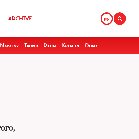
ARCHIVE
РУ
Navalny
Trump
Putin
Kremlin
Duma
ого,