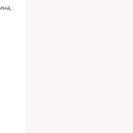
ина,
ь