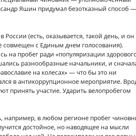
ксандр Яшин придумал безотказный способ 
 России (есть, оказывается, такой день, и он
не совмещен с Единым днем голосования).
сь на пробег ради «популяризации здоровог
ешались разнообразные начальники, и сначал
авославие на колесах» — что бы это ни
ался в антикоррупционное мероприятие. Вро
ют принять участие. Ударить велопробегом
ть, например, в любом регионе пробег чинов
лучится достойное, но наводящее на мысли