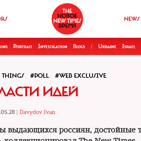
ORS
NEWS
ions
Portrait
Investigation
Blogs
/
Ukraine
Israel
 THINGS
#POLL
#WEB EXCLUSIVE
ЛАСТИ ИДЕЙ
.05.28 |
Davydov Ivan
 выдающихся россиян, достойные т