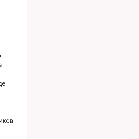
—
о
а
де
ников