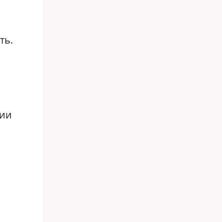
ть.
ции