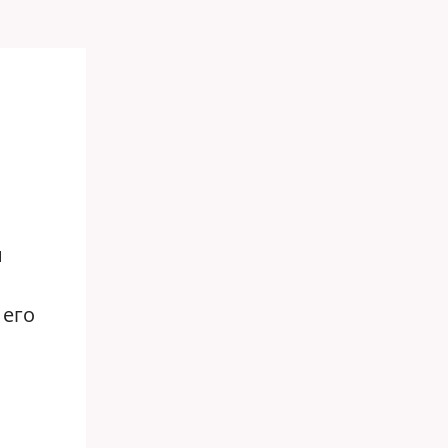
и
 его