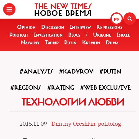
THE NEW TIMES
НОВОЕ ВРЕМЯ
РУ
Opinion
Discussion
Interview
Repressions
Portrait
Investigation
Blogs
/
Ukraine
Israel
Navalny
Trump
Putin
Kremlin
Duma
#ANALYSIS
#KADYROV
#PUTIN
#REGIONS
#RATING
#WEB EXCLUSIVE
ТЕХНОЛОГИИ ЛЮБВИ
2015.11.09 |
Dmitriy Oreshkin, politolog