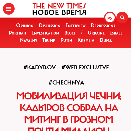
THE NEW TIMES
НОВОЕ ВРЕМЯ
РУ
Opinion
Discussion
Interview
Repressions
Portrait
Investigation
Blogs
/
Ukraine
Israel
Navalny
Trump
Putin
Kremlin
Duma
#KADYROV
#WEB EXCLUSIVE
#CHECHNYA
МОБИЛИЗАЦИЯ ЧЕЧНИ:
КАДЫРОВ СОБРАЛ НА
МИТИНГ В ГРОЗНОМ