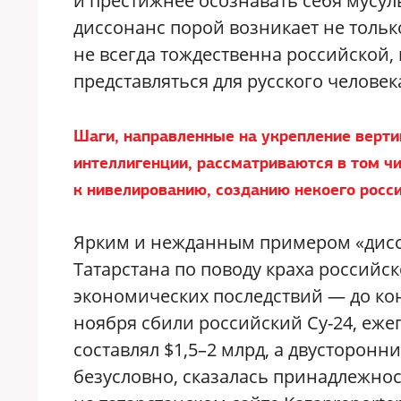
и престижнее осознавать себя мусул
диссонанс порой возникает не толь
не всегда тождественна российской,
представляться для русского человек
Шаги, направленные на укрепление вертик
интеллигенции, рассматриваются в том чи
к нивелированию, созданию некоего росси
Ярким и нежданным примером «дисс
Татарстана по поводу краха россий
экономических последствий — до конф
ноября сбили российский Су-24, еже
составлял $1,5–2 млрд, а двусторонн
безусловно, сказалась принадлежност