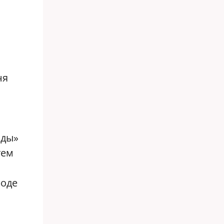
ня
оды»
тем
роде