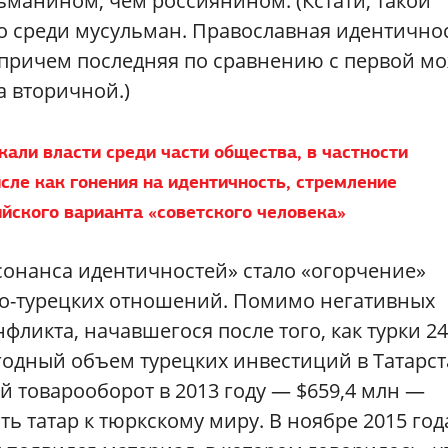
ьманином, чем россиянином. (Кстати, такой
ко среди мусульман. Православная идентично
 причем последняя по сравнению с первой м
а вторичной.)
али власти среди части общества, в частности
сле как гонения на идентичность, стремление
йского варианта «советского человека»
онанса идентичностей» стало «огорчение»
ско-турецких отношений. Помимо негативных
ликта, начавшегося после того, как турки 24
годный объем турецких инвестиций в Татарс
ий товарооборот в 2013 году — $659,4 млн —
ь татар к тюркскому миру. В ноябре 2015 год