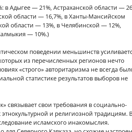
 %: в Адыгее — 21%, Астраханской области — 2
ской области — 16,7%, в Ханты-Мансийском
кой области — 13%, в Челябинской — 12%,
Калмыкия — 10%.)
литическом поведении меньшинств усиливает
которых из перечисленных регионов нечто
ловиях «строго» авторитаризма не всегда был
циальной статистике результатов выборов не
» связывает свои требования в социально-
 этнокультурной и религиозной традициям. 
следование исламского инакомыслия.
о для Северного Кавказа, но схожие настрое