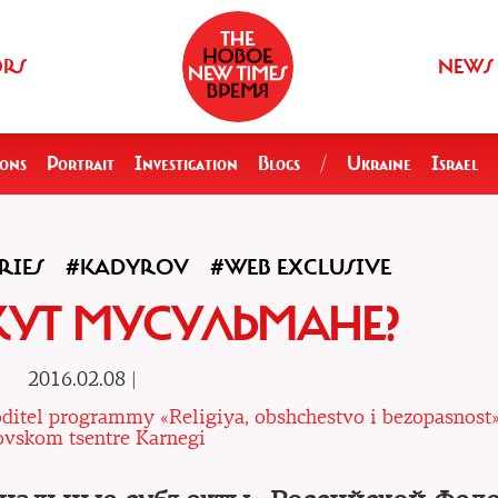
ORS
NEWS
ions
Portrait
Investigation
Blogs
/
Ukraine
Israel
RIES
#KADYROV
#WEB EXCLUSIVE
УТ МУСУЛЬМАНЕ?
2016.02.08 |
ditel programmy «Religiya, obshchestvo i bezopasnost»
vskom tsentre Karnegi