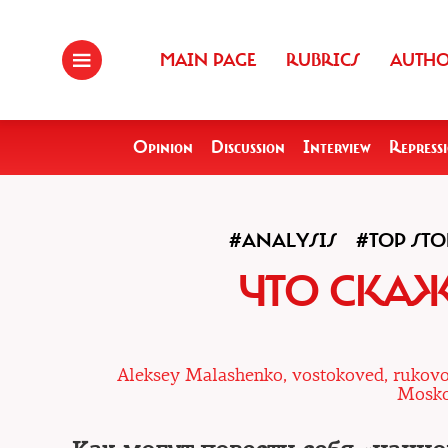
MAIN PAGE
RUBRICS
AUTH
Opinion
Discussion
Interview
Repress
#ANALYSIS
#TOP STO
ЧТО СКАЖ
Aleksey Malashenko, vostokoved, rukovo
Mosko