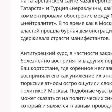
на татарстанском сайте Kazanreporte
Татарстан и Турция «неразлучны, как
комментировали обострение между М
«нейтралитет». В то время как в Мос
властей прошла бурная демонстрация
сдерживала страсти манифестантов.
Антитурецкий курс, в частности закр
болезненно воспринят и в других тю
Башкортостане, где коренное неслав
восприняли его как унижение их этн
тюркские этносы остро ощутили сво
политикой Москвы. Подобные чувства
может сказаться на политических сим
который и является главным проводн