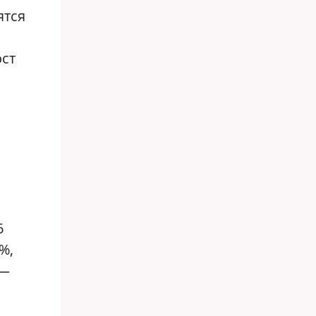
ятся
ост
6
%,
 —