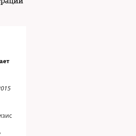
ерации
ает
2015
изис
у