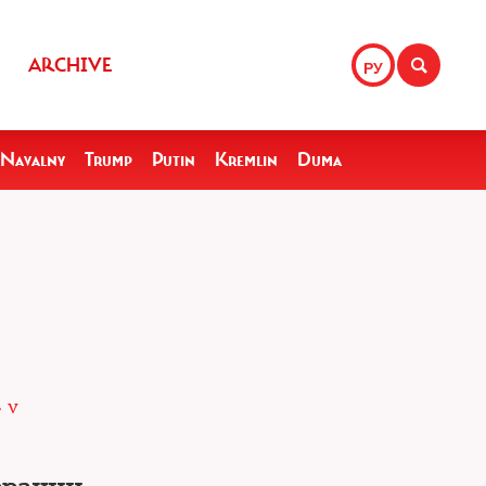
ARCHIVE
РУ
Navalny
Trump
Putin
Kremlin
Duma
 v