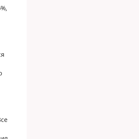
6%,
ся
о
Все
ния