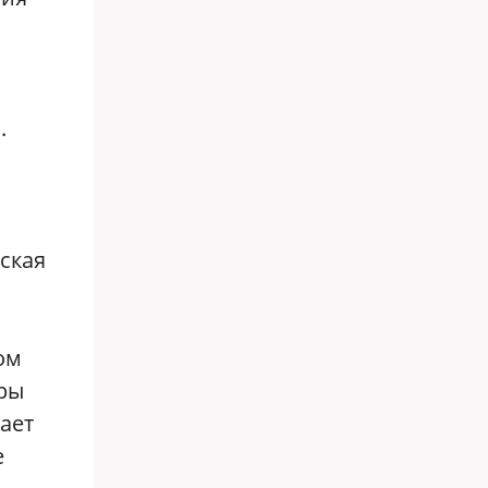
.
ская
ом
оры
ает
е