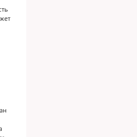
сть
ожет
тан
а