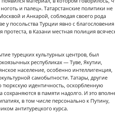
r появился материал, в котором говорилось, ч
 ноготь и палец». Татарстанские политики не
осквой и Анкарой, соблюдая своего рода
кве у посольства Турции явно с благословения
 протеста, в Казани местная полиция всячес
ытие турецких культурных центров, был
ркоязычных республиках — Туве, Якутии,
янское население, особенно интеллигенция,
окультурной самобытности. Татары, другие
ю тюркскую идентичность, оскорбленную
 сохраняются в памяти надолго. И это вполн
патиях, в том числе персонально к Путину,
иком антитурецкого курса.