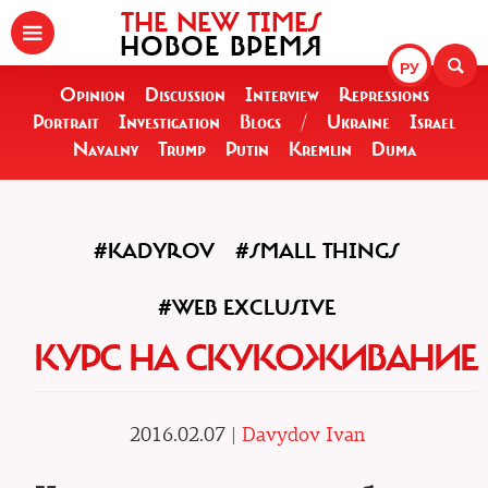
THE NEW TIMES
НОВОЕ ВРЕМЯ
РУ
Opinion
Discussion
Interview
Repressions
Portrait
Investigation
Blogs
/
Ukraine
Israel
Navalny
Trump
Putin
Kremlin
Duma
#KADYROV
#SMALL THINGS
#WEB EXCLUSIVE
КУРС НА СКУКОЖИВАНИЕ
2016.02.07 |
Davydov Ivan