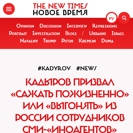
THE NEW TIMES
НОВОЕ ВРЕМЯ
РУ
Opinion
Discussion
Interview
Repressions
Portrait
Investigation
Blogs
/
Ukraine
Israel
Navalny
Trump
Putin
Kremlin
Duma
#KADYROV
#NEWS
КАДЫРОВ ПРИЗВАЛ
«САЖАТЬ ПОЖИЗНЕННО»
ИЛИ «ВЫГОНЯТЬ» ИЗ
РОССИИ СОТРУДНИКОВ
СМИ-«ИНОАГЕНТОВ»