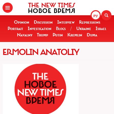
THE NEW TIMES
НОВОЕ ВРЕМЯ
РУ
Opinion
Discussion
Interview
Repressions
Portrait
Investigation
Blogs
/
Ukraine
Israel
Navalny
Trump
Putin
Kremlin
Duma
ERMOLIN ANATOLIY