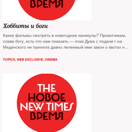
Хоббиты и боги
Какие фильмы смотреть в новогодние каникулы? Прокатчикам,
слава богу, есть что нам показать — пока Дума с подачи г-на
Мединского не приняла давно лелеемый ими закон о квотах на
зарубежную кинопродукцию. Поскольку каникулы в России —
понятие растяжимое, представим лучшие, на наш взгляд,
TOPICS
,
WEB EXCLUSIVE
,
CINEMA
неподростковые фильмы, выходящие в период с 1 по 15
января.