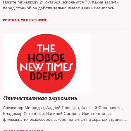
Никите Михалкову 21 октября исполнится 70. Какие заслуги
перед страной он действительно имеет и как изменилось
отношение зрителей к Михалкову в XXI веке – разбирался The
New Times
PORTRAIT
,
WEB EXCLUSIVE
Отечественная глухомань
Александр Миндадзе, Андрей Прошкин, Алексей Федорченко,
Владимир Хотиненко, Василий Сигарев, Ирина Евтеева —
фильмы этих режиссеров вскоре появятся на экранах страны.
Кинообозреватель The New Times рассказывает о самых
интересных отечественных новинках года