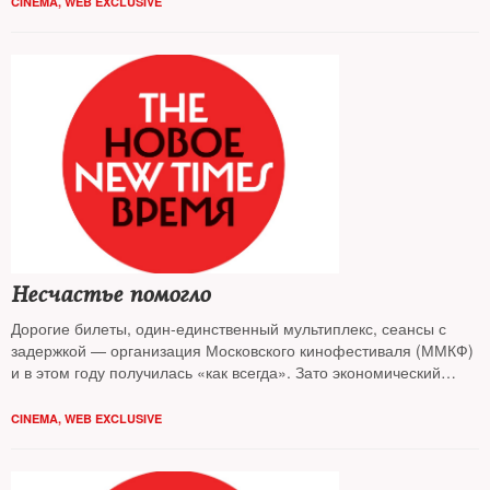
CINEMA
,
WEB EXCLUSIVE
Несчастье помогло
Дорогие билеты, один-единственный мультиплекс, сеансы с
задержкой — организация Московского кинофестиваля (ММКФ)
и в этом году получилась «как всегда». Зато экономический
кризис и всплеск мракобесия в стране, как ни удивительно,
пошли ему на пользу
CINEMA
,
WEB EXCLUSIVE