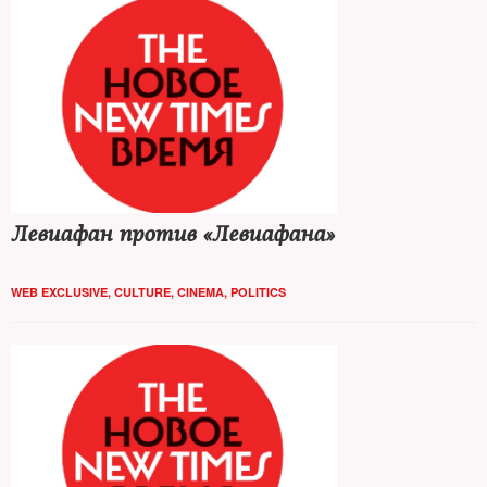
Левиафан против «Левиафана»
WEB EXCLUSIVE
,
CULTURE
,
CINEMA
,
POLITICS