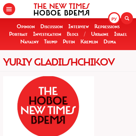
THE NEW TIMES
НОВОЕ ВРЕМЯ
РУ
Opinion
Discussion
Interview
Repressions
Portrait
Investigation
Blogs
/
Ukraine
Israel
Navalny
Trump
Putin
Kremlin
Duma
YURIY GLADILSHCHIKOV