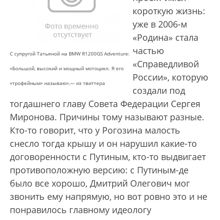
короткую жизнь:
уже в 2006-м
«Родина» стала
частью
С супругой Татьяной на BMW R1200GS Adventure:
«Справедливой
«Большой, высокий и мощный мотоцикл. Я его
России», которую
«трофейным» называю»,— из твиттера
создали под
тогдашнего главу Совета Федерации Сергея
Миронова. Причины тому называют разные.
Кто-то говорит, что у Рогозина малость
снесло тогда крышу и он нарушил какие-то
договоренности с Путиным, кто-то выдвигает
противоположную версию: с Путиным-де
было все хорошо, Дмитрий Олегович мог
звонить ему напрямую, но вот ровно это и не
понравилось главному идеологу