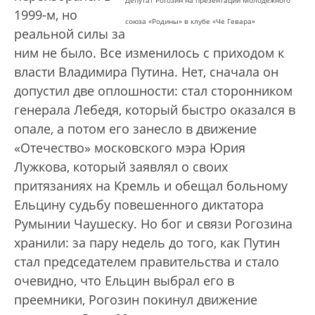
Депутат Рогозин на презентации Молодежного
1999-м, но
союза «Родины» в клубе «Че Гевара»
реальной силы за
ним не было. Все изменилось с приходом к
власти Владимира Путина. Нет, сначала он
допустил две оплошности: стал сторонником
генерала Лебедя, который быстро оказался в
опале, а потом его занесло в движение
«Отечество» московского мэра Юрия
Лужкова, который заявлял о своих
притязаниях на Кремль и обещал больному
Ельцину судьбу повешенного диктатора
Румынии Чаушеску. Но бог и связи Рогозина
хранили: за пару недель до того, как Путин
стал председателем правительства и стало
очевидно, что Ельцин выбрал его в
преемники, Рогозин покинул движение