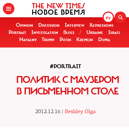
THE NEW TIMES
НОВОЕ ВРЕМЯ
РУ
Opinion
Discussion
Interview
Repressions
Portrait
Investigation
Blogs
/
Ukraine
Israel
Navalny
Trump
Putin
Kremlin
Duma
#PORTRAIT
ПОЛИТИК С МАУЗЕРОМ
В ПИСЬМЕННОМ СТОЛЕ
2012.12.16 |
Beshley Olga