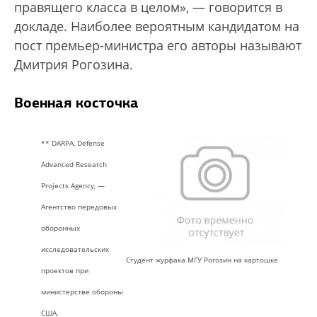
правящего класса в целом», — говорится в
докладе. Наиболее вероятным кандидатом на
пост премьер-министра его авторы называют
Дмитрия Рогозина.
Военная косточка
** DARPA, Defense
Advanced Research
Projects Agency, —
Агентство передовых
оборонных
исследовательских
Студент журфака МГУ Рогозин на картошке
проектов при
министерстве обороны
США.