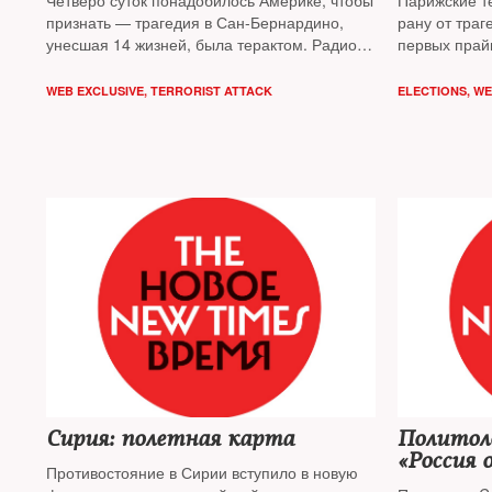
Четверо суток понадобилось Америке, чтобы
Парижские т
признать — трагедия в Сан-Бернардино,
рану от траг
унесшая 14 жизней, была терактом. Радио
первых прай
«Исламского государства»* назвало двоих
ключевыми т
убитых террористов своими «мучениками»
президентско
WEB EXCLUSIVE
,
TERRORIST ATTACK
ELECTIONS
,
WE
борьба с те
Сирия: полетная карта
Политоло
«Россия
Противостояние в Сирии вступило в новую
Пандоры