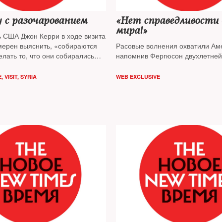
 с разочарованием
«Нет справедливости
мира!»
ь США Джон Керри в ходе визита
мерен выяснить, «собираются
Расовые волнения охватили Ам
елать то, что они собирались
напомнив Фергюсон двухлетней
E
,
VISIT
,
SYRIA
WEB EXCLUSIVE