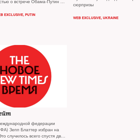
стью о встрече Обама-Путин —
сюрпризы
The New Times
B EXCLUSIVE
,
PUTIN
WEB EXCLUSIVE
,
UKRAINE
ейт
Международной федерации
ФА) Зепп Блаттер избран на
Это случилось всего спустя двое