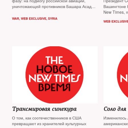
фазу: на подмогу российской авиации,
Президент Cen
уничтожающей противников Башара Асада
Вашингтоне 
с воздуха, спешит иранская пехота. «Слава
New Times, 
богу, мы пока не воюем друг с другом», —
в Сирии затя
WAR
,
WEB EXCLUSIVE
,
SYRIA
WEB EXCLUSIV
заметил в разговоре с NT источник
создать нов
в американском Белом доме
коалицию
Трансмировая синекура
Соло для
О том, как соотечественников в США
Изменилось л
превращают из хранителей культурных
американски