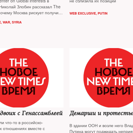
ter on Global interests в
не сблизила их позиции
Николай Злобин рассказал The
почему Москва рискует получить
WEB EXCLUSIVE
,
PUTIN
жную войну и вряд ли сумеет
E
,
WAR
,
SYRIA
ую антитеррористическую
 двоих с Генассамблеей
Демарши и протесты
и что-то в российско-
В здании ООН и возле него Вл
х отношениях вместе с
Путина могут поджидать непри