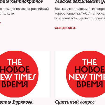
тив клептократов
Москва закидывает у
я Фемида наказала российский
Весьма любопытным был вопро
ымпелком»
корреспондента ТАСС на посл
брифинге официального предст
Госдепартамента США Джона К
E
посвященном сирийской пробле
WEB EXCLUSIVE
состоявшемся в конце минувше
отив Бурякова
Суженный вопрос