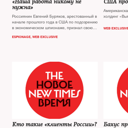
«Наша работа никому не
США про
нужна»
Американска
Россиянин Евгений Буряков, арестованный в
холдинг «В
начале прошлого года в США по подозрению
в экономическом шпионаже, признал свою
WEB EXCLUSIV
вину по одному пункту обвинения: да, он
ESPIONAGE
,
WEB EXCLUSIVE
действительно был «незарегистрированным
агентом правительства РФ». По ходу
рассмотрения его дела в нью-йоркском суде
всплывают любопытные детали работы
российской разведки в век высоких
технологий
Кто такие «клиенты России»?
Бахус пр