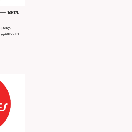
 — нет
ерику,
 давности