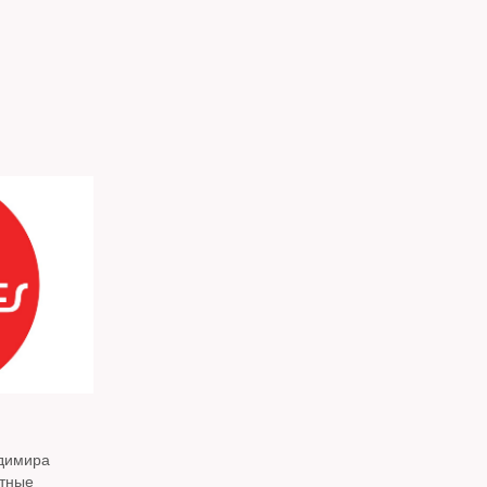
адимира
ятные