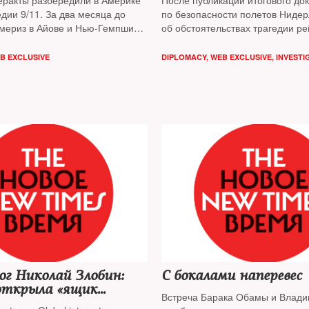
еракты разбередили в Америке
После публикации итогового до
едии 9/11. За два месяца до
по безопасности полетов Ниде
мериз в Айове и Нью-Гемпшире
об обстоятельствах трагедии р
езисами в борьбе кандидатов за
страны-участницы расследован
е кресло вновь становятся
поднимут вопрос о трибунале д
B EXCLUSIVE
DIPLOMACY
,
WEB EXCLUSIVE
,
INVESTI
рроризмом и вопросы миграции
г Николай Злобин:
С бокалами наперевес
 открыла «ящик
Встреча Барака Обамы и Влади
»