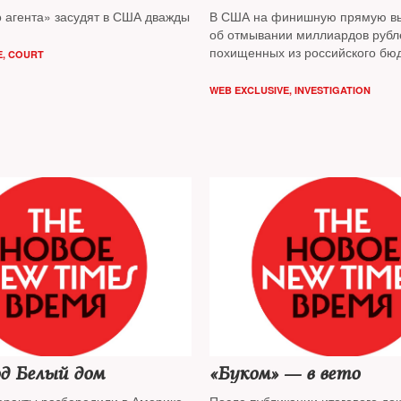
о агента» засудят в США дважды
В США на финишную прямую вы
об отмывании миллиардов рубл
похищенных из российского бю
E
,
COURT
WEB EXCLUSIVE
,
INVESTIGATION
д Белый дом
«Буком» — в вето