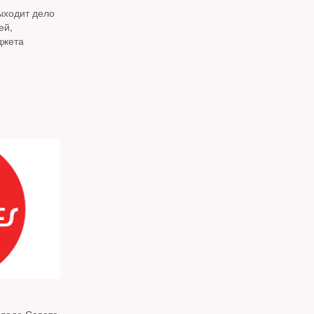
ходит дело
ей,
джета