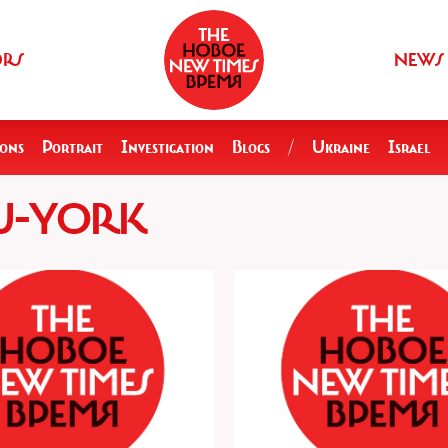
ORS
NEWS
ions
Portrait
Investigation
Blogs
/
Ukraine
Israel
YU-YORK