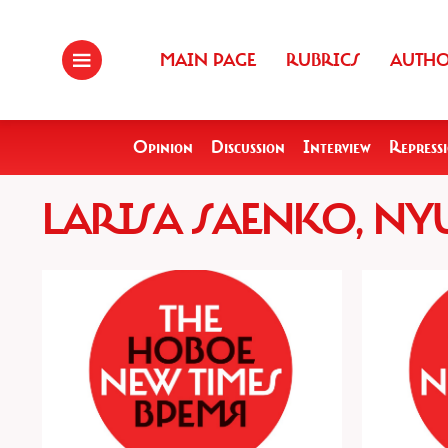
MAIN PAGE
RUBRICS
AUTH
Opinion
Discussion
Interview
Repress
LARISA SAENKO, N