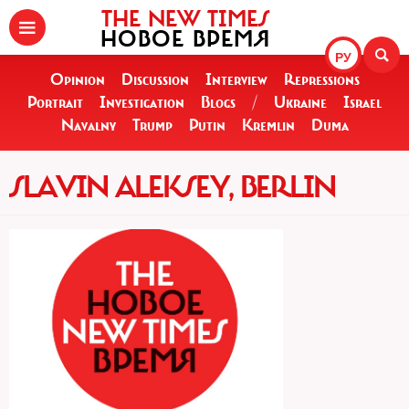
THE NEW TIMES
НОВОЕ ВРЕМЯ
РУ
Opinion
Discussion
Interview
Repressions
Portrait
Investigation
Blogs
/
Ukraine
Israel
Navalny
Trump
Putin
Kremlin
Duma
SLAVIN ALEKSEY, BERLIN