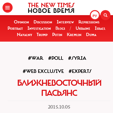
THE NEW TIMES
НОВОЕ ВРЕМЯ
РУ
Opinion
Discussion
Interview
Repressions
Portrait
Investigation
Blogs
/
Ukraine
Israel
Navalny
Trump
Putin
Kremlin
Duma
#WAR
#POLL
#SYRIA
#WEB EXCLUSIVE
#EXPERTS
БЛИЖНЕВОСТОЧНЫЙ
ПАСЬЯНС
2015.10.05