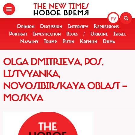
THE NEW TIMES
НОВОЕ ВРЕМЯ
РУ
Opinion
Discussion
Interview
Repressions
Portrait
Investigation
Blogs
/
Ukraine
Israel
Navalny
Trump
Putin
Kremlin
Duma
OLGA DMITRIEVA, POS.
LISTVYANKA,
NOVOSIBIRSKAYA OBLAST —
MOSKVA