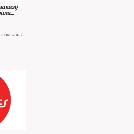
заказу
зали
кам
лючены в
ранения