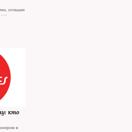
тин, оглашая
нию,
ституцию
му: кто
ионером в