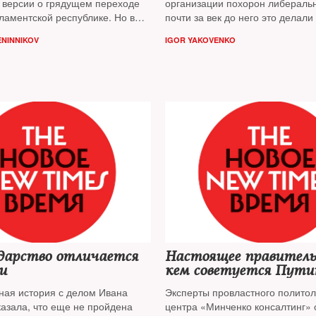
 версии о грядущем переходе
организации похорон либеральн
ламентской республике. Но в
почти за век до него это делали
Володин лишь торгуется за свое
вожди тоталитарных режимов, 
NINNIKOV
IGOR YAKOVENKO
рах вокруг трансформации
до Сталина. Но их идеи и режи
4 году, считает политолог
Федор
раньше, чем то, что они торжес
ков
хоронили, отмечает публицист
Яковенко
ударство отличается
Настоящее правитель
и
кем советуется Пути
ая история с делом Ивана
Эксперты провластного политол
казала, что еще не пройдена
центра «Минченко консалтинг» 