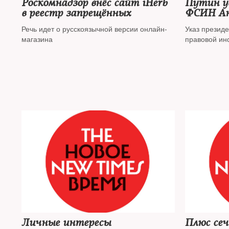
Роскомнадзор внёс сайт iHerb
Путин у
в реестр запрещённых
ФСИН Ан
Речь идет о русскоязычной версии онлайн-
Указ презид
магазина
правовой и
Личные интересы
Плюс сеч