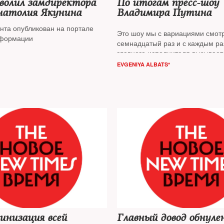
волил замдиректора
По итогам пресс-шоу
атолия Якунина
Владимира Путина
ента опубликован на портале
Это шоу мы с вариациями смот
нформации
семнадцатый раз и с каждым ра
главного исполнителя вызывает
оторопь и скуку
EVGENIYA ALBATS*
инизация всей
Главный довод обнуле