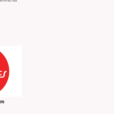
вительства
от