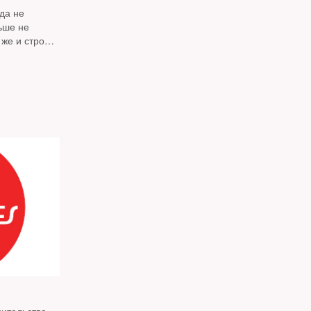
да не
ьше не
 же и строил,
населению.
 — потому
констатирует