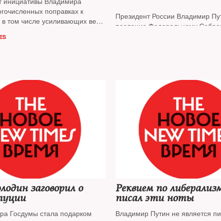
т инициативы Владимира
огочисленных поправках к
Президент России Владимир Пу
, в том числе усиливающих вес
послание Федеральному Собра
 и уменьшающих полномочия
предложил ряд поправок в Кон
ES
 На вопросы
NT
ответили
страны
олитологи
лодин заговорил о
Реквием по либерализ
туции
писал эти ноты
ера Госдумы стала подарком
Владимир Путин не является п