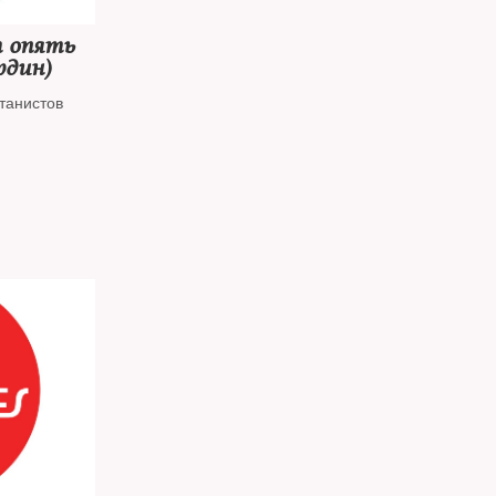
т опять
рдин)
танистов