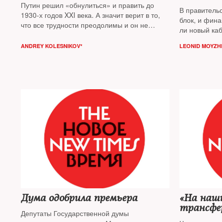
акционе
Путин решил «обнулиться» и править до
В правитель
1930-х годов XXI века. А значит верит в то,
блок, и фин
что все трудности преодолимы и он не
ли новый ка
закончит правление у полностью разбитого
экономику, в
корыта российской экономики.
ANDREY KOLESNIKOV*
LEONID MOYZH
задача став
Несменяемость власти будет достигнута
экономическ
путем «выборов», считает публицист
Андрей
Колесников
Дума одобрила премьера
«На наши
трансфе
Депутаты Государственной думы