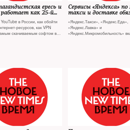
пагандистская ересь и
Сервисы «Яндекса» по 
 работает как 25-й
такси и доставке обя
передавать данные
YouTube в России, как обойти
«Яндекс.Такси», «Яндекс.Еда»,
пользователей силови
нтернет-ресурсов, как VPN
«Яндекс.Лавка» и
самым скачиваемым софтом в
«Яндекс.Микромобильность» вк
ew Times
поговорил с известным
реестр организаторов распрост
 IT-специалистом
Леонидом
информации