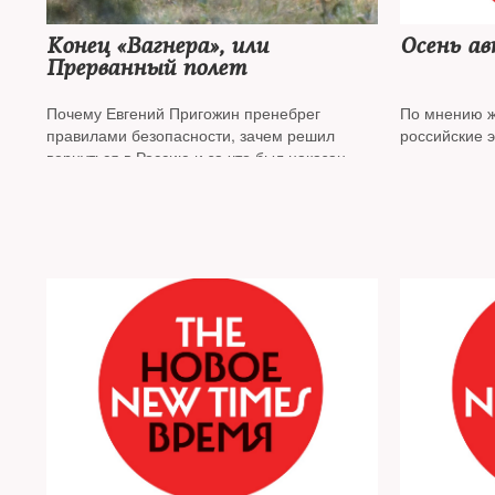
Конец «Вагнера», или
Осень а
Прерванный полет
Почему Евгений Пригожин пренебрег
По мнению 
правилами безопасности, зачем решил
российские 
вернуться в Россию и за что был наказан —
будущем без
версия
Алексея Венедиктова
*, журналиста,
главного редактора радиостанции «Эхо
Москвы», в интервью
The New Times