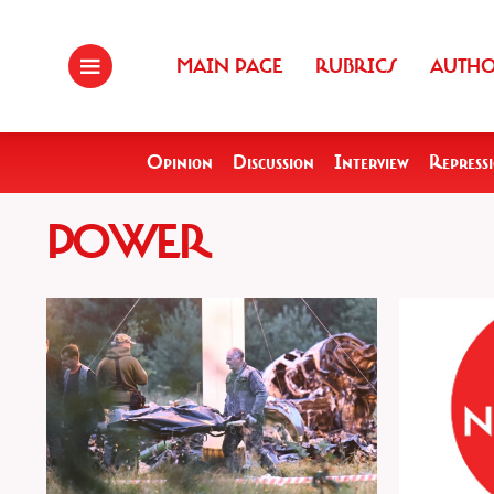
MAIN PAGE
RUBRICS
AUTH
Opinion
Discussion
Interview
Repress
POWER