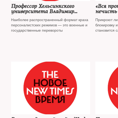
Профессор Хельсинкского
«Вся про
университета Владимир
нечисть
Гельман — об уповании на
кадр»
Наиболее распространенный формат краха
Прикроют ли 
раскол элит
персоналистских режимов — это военные и
блокировку и
государственные перевороты
становится 
РФ —
The N
политиком и
Волковым
*