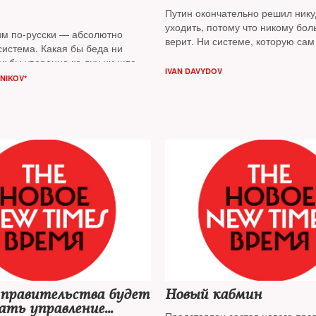
Путин окончательно решил нику
уходить, потому что никому бол
зм по-русски — абсолютно
верит. Ни системе, которую сам
система. Какая бы беда ни
ни ближайшему окружению, ни 
ак бы уверенно ко дну ни шла
Он предлагает населению себя
IVAN DAVYDOV
 свои льготы Игорь Сечин,
NIKOV*
что больше предложить нечего, 
й во главе «Роснефти» на
публицист
Иван Давыдов
получит, констатирует
Андрей
 правительства будет
Новый кабмин
ать управление