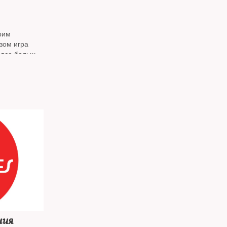
рим
зом игра
 все больше
ния