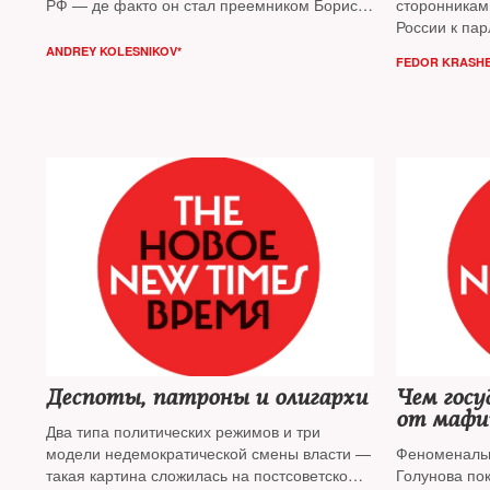
РФ — де факто он стал преемником Бориса
сторонникам
Ельцина. За следующие два десятилетия
России к пар
Путин построил ровно то, что хотел
реальности 
ANDREY KOLESNIKOV*
FEDOR KRASHE
построить — жесткий авторитарный режим,
участие в иг
считает колумнист
NT
Андрей Колесников
власти в 202
Крашенинни
Деспоты, патроны и олигархи
Чем гос
от мафи
Два типа политических режимов и три
модели недемократической смены власти —
Феноменальн
такая картина сложилась на постсоветском
Голунова по