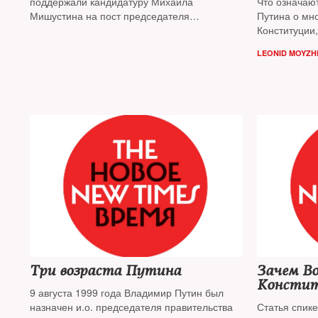
поддержали кандидатуру Михаила
Что означаю
Мишустина на пост председателя
Путина о мн
правительства России
Конституции
парламента
LEONID MOYZH
президента?
известные п
Три возраста Путина
Зачем Во
Консти
9 августа 1999 года Владимир Путин был
назначен и.о. председателя правительства
Статья спик