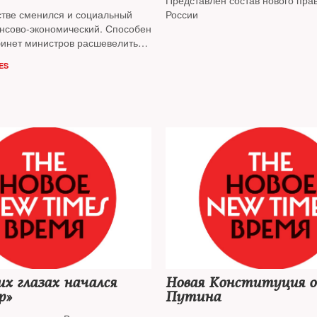
Представлен состав нового пра
рным обществом»
стве сменился и социальный
России
ансово-экономический. Способен
бинет министров расшевелить
ыйти из стагнации? Какая
ES
ится? На вопросы
NT
ответили
ие обозреватели и политологи
х глазах начался
Новая Конституция 
р»
Путина