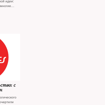
ой идеи:
 многие
от Муссолини
мы умерли
твенно
Игорь
ство: с
н
огического
очертили