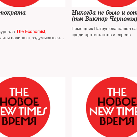
втократа
Никогда не было и во
(тм Виктор Черномы
Помощник Патрушева нашел са
журнала
The Economist
,
среди протестантов и евреев
элиты начинают задумываться о
 Путина