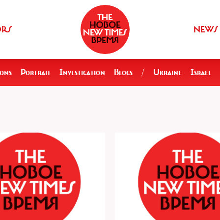
ORS
NEWS
ions
Portrait
Investigation
Blogs
/
Ukraine
Israel