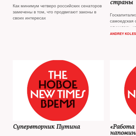
страны
Как минимум четверо российских сенаторов
замечены в том, что продвигают законы в
Госкапитали
своих интересах
самоедская 
случилась, к
экономика —
ANDREY KOLES
утвержденны
новый срок, 
Колесников
Супервторник Путина
«Работа
напомин