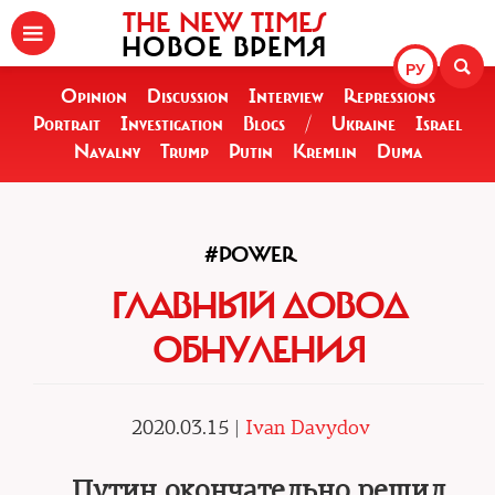
THE NEW TIMES
НОВОЕ ВРЕМЯ
РУ
Opinion
Discussion
Interview
Repressions
Portrait
Investigation
Blogs
/
Ukraine
Israel
Navalny
Trump
Putin
Kremlin
Duma
#POWER
ГЛАВНЫЙ ДОВОД
ОБНУЛЕНИЯ
2020.03.15 |
Ivan Davydov
Путин окончательно решил