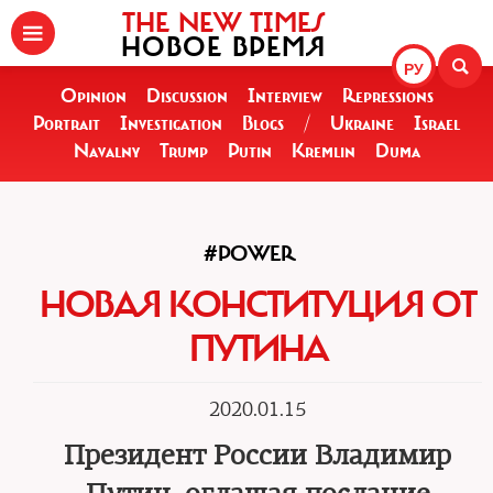
THE NEW TIMES
НОВОЕ ВРЕМЯ
РУ
Opinion
Discussion
Interview
Repressions
Portrait
Investigation
Blogs
/
Ukraine
Israel
Navalny
Trump
Putin
Kremlin
Duma
#POWER
НОВАЯ КОНСТИТУЦИЯ ОТ
ПУТИНА
2020.01.15
Президент России Владимир