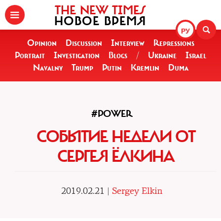
THE NEW TIMES
НОВОЕ ВРЕМЯ
РУ
Opinion
Discussion
Interview
Repressions
Portrait
Investigation
Blogs
/
Ukraine
Israel
Navalny
Trump
Putin
Kremlin
Duma
#POWER
СОБЫТИЕ НЕДЕЛИ ОТ
СЕРГЕЯ ЁЛКИНА
2019.02.21 |
Sergey Elkin