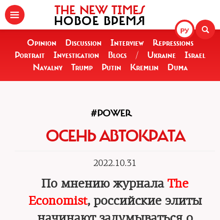
THE NEW TIMES
НОВОЕ ВРЕМЯ
РУ
Opinion
Discussion
Interview
Repressions
Portrait
Investigation
Blogs
/
Ukraine
Israel
Navalny
Trump
Putin
Kremlin
Duma
#POWER
ОСЕНЬ АВТОКРАТА
2022.10.31
По мнению журнала
The
Economist
, российские элиты
начинают задумываться о